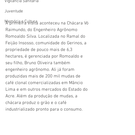
Vigilãncia Sanitária
Juventude
Memória e Cultura
A primeira visita aconteceu na Chácara Vó 
Raimundo, do Engenheiro Agrônomo 
Romoaldo Silva. Localizada no Ramal do 
Feijão Insosso, comunidade do Gerinos, a 
propriedade de pouco mais de 6,3 
hectares, é gerenciada por Romoaldo e 
seu filho, Bruno Oliveira também 
engenheiro agrônomo. Ali já foram 
produzidas mais de 200 mil mudas de 
café clonal comercializadas em Mâncio 
Lima e em outros mercados do Estado do 
Acre. Além da produção de mudas, a 
chácara produz o grão e o café 
industrializado pronto para o consumo.  