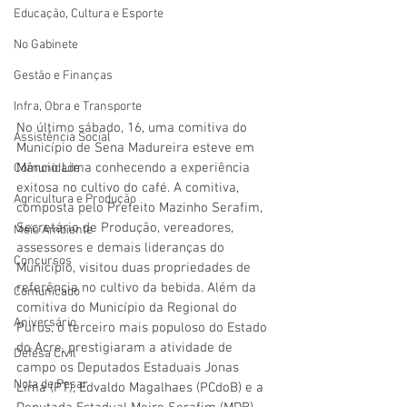
Educação, Cultura e Esporte
No Gabinete
Gestão e Finanças
Infra, Obra e Transporte
No último sábado, 16, uma comitiva do 
Assistência Social
Município de Sena Madureira esteve em 
Mâncio Lima conhecendo a experiência 
Comunidade
exitosa no cultivo do café. A comitiva, 
Agricultura e Produção
composta pelo Prefeito Mazinho Serafim, 
Secretário de Produção, vereadores, 
Meio Ambiente
assessores e demais lideranças do 
Concursos
Município, visitou duas propriedades de 
referência no cultivo da bebida. Além da 
Comunicado
comitiva do Município da 
Regional 
do 
Aniversário
Purus, o terceiro mais populoso do Estado 
do Acre, prestigiaram a atividade de 
Defesa Civil
campo os Deputados Estaduais Jonas 
Nota de Pesar
Lima (PT), Edvaldo Magalhaes (PCdoB) e a 