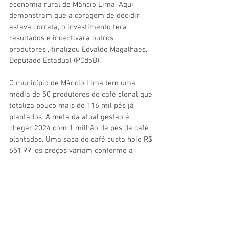
economia rural de Mâncio Lima. Aqui 
demonstram que a coragem de decidir 
estava correta, o investimento terá 
resultados e incentivará outros 
produtores”, finalizou Edvaldo Magalhaes, 
Deputado Estadual (PCdoB).   
O município de Mâncio Lima tem uma 
média de 50 produtores de café clonal que 
totaliza pouco mais de 116 mil pés já 
plantados. A meta da atual gestão é 
chegar 2024 com 1 milhão de pés de café 
plantados. Uma saca de café custa hoje R$ 
651,99, os preços variam conforme a 
cotação diária do dólar.
Jenildo Cavalcante
Assessoria de Comunicação Social
Imagens: Evandro Ibernon