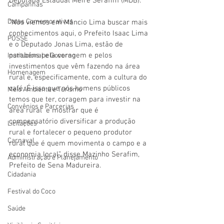
Deputada Estadual Meire Serafim (MDB).
Campanhas
Datas Comemorativas
“Nós viemos em Mâncio Lima buscar mais 
conhecimentos aqui, o Prefeito Isaac Lima 
POSSE
e o Deputado Jonas Lima, estão de 
parabéns pela coragem e pelos 
Institucional e Governo
investimentos que vêm fazendo na área 
Homenagem
rural e, especificamente, com a cultura do 
café. É isso que nós homens públicos 
Meio Ambiente e Turismo
temos que ter, coragem para investir na 
Convênios e Parcerias
área rural  e mostrar que é 
compensatório diversificar a produção 
Licitações
rural e fortalecer o pequeno produtor 
Carnaval
rural que é quem movimenta o campo e a 
economia local”, disse Mazinho Serafim, 
Administração e Planejamento
Prefeito de Sena Madureira. 
Cidadania
Festival do Coco
Saúde