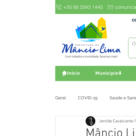
+55 68 3343 1445
comunica
Ol
🏠Início
Município⬇️
Geral
COVID-19
Saúde e San
Jenildo Cavalcante
1
Gestão e Finanças
Infra, Obr
Mâncio Li