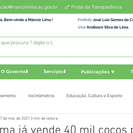
cao@manciolima.ac.gov.br
Portal da Transparência
á, Bem-vindo a Mâncio Lima !
Prefeito
José Luiz Gomes da C
Vice
Andisson Silva de Lima
O Governo⬇️
Serviços⬇️
T
Publicações 🔽
eamento
Vacinômetros
Educação, Cultura e Esporte
7 de mai. de 2021
3 min de leitura
a e Transporte
Assistência Social
Comunidade
Agric
ma já vende 40 mil cocos 