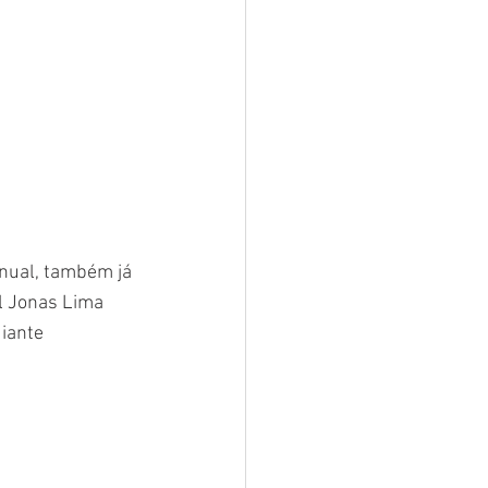
anual, também já 
l Jonas Lima 
iante 