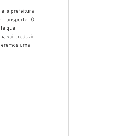
e  a prefeitura 
transporte . O  
afé que 
a vai produzir 
 Queremos uma 