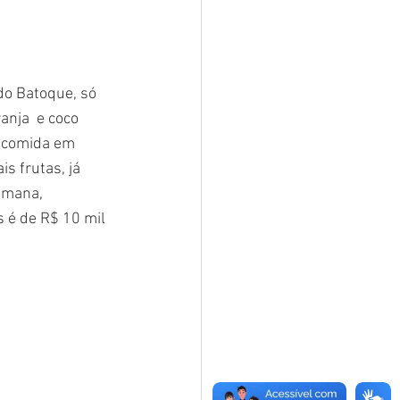
do Batoque, só 
nja  e coco 
a comida em 
s frutas, já 
emana, 
 é de R$ 10 mil 