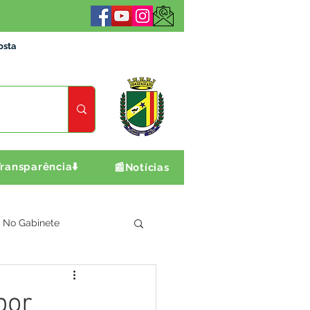
osta
ransparência⬇️
📰Notícias
No Gabinete
ultura e Produção
por