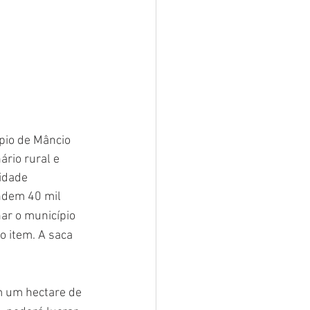
pio de Mâncio 
rio rural e 
cidade
ndem 40 mil 
r o município 
o item. A saca 
m um hectare de 