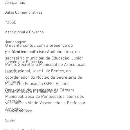
Campanhas
Datas Comemorativas
POSSE
Institucional e Governo
Homenagem
O evento contou com a presença do 
prefeito em exercício Andinho Lima, do 
Meio Ambiente e Turismo
secretário municipal de Educação, Júnior 
Convênios e Parcerias
Pinho, Secretário Municipal de Articulação 
Insrtitucional, José Luiz Bentes, do 
Licitações
coordenador do Núcleo da Secretaria de 
Carnaval
Estado de Educação (SEE), Alcione 
Benevides, do presidente da Câmara 
Administração e Planejamento
Municipal, Zeca do Pentecostes, além dos 
Cidadania
vereadores Vlade Vasconcelos e Professor 
Amozildo.
Festival do Coco
Saúde