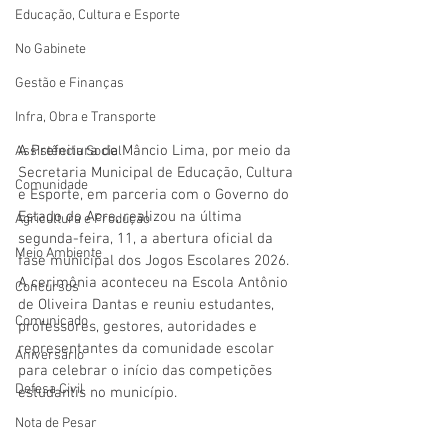
Educação, Cultura e Esporte
No Gabinete
Gestão e Finanças
Infra, Obra e Transporte
A Prefeitura de Mâncio Lima, por meio da 
Assistência Social
Secretaria Municipal de Educação, Cultura 
Comunidade
e Esporte, em parceria com o Governo do 
Estado do Acre, realizou na última 
Agricultura e Produção
segunda-feira, 11, a abertura oficial da 
Meio Ambiente
fase municipal dos Jogos Escolares 2026. 
A cerimônia aconteceu na Escola Antônio 
Concursos
de Oliveira Dantas e reuniu estudantes, 
Comunicado
professores, gestores, autoridades e 
representantes da comunidade escolar 
Aniversário
para celebrar o início das competições 
Defesa Civil
estudantis no município. 
Nota de Pesar