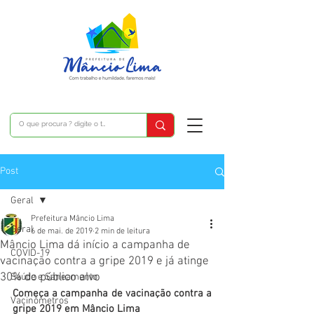
Post
Geral
Prefeitura Mâncio Lima
Geral
6 de mai. de 2019
2 min de leitura
Mâncio Lima dá início a campanha de
COVID-19
vacinação contra a gripe 2019 e já atinge
30% do público alvo
Saúde e Saneamento
Começa a campanha de vacinação contra a 
Vacinômetros
gripe 2019 em Mâncio Lima