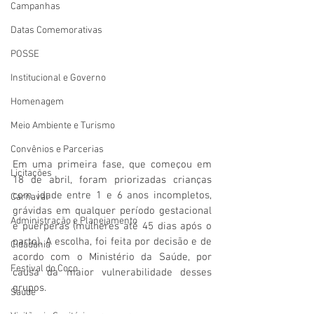
Campanhas
Datas Comemorativas
POSSE
Institucional e Governo
Homenagem
Meio Ambiente e Turismo
Convênios e Parcerias
Em uma primeira fase, que começou em 
Licitações
18 de abril, foram priorizadas crianças 
com idade entre 1 e 6 anos incompletos, 
Carnaval
grávidas em qualquer período gestacional 
Administração e Planejamento
e puérperas (mulheres até 45 dias após o 
parto). A escolha, foi feita por decisão e de 
Cidadania
acordo com o Ministério da Saúde, por 
Festival do Coco
causa da maior vulnerabilidade desses 
grupos.
Saúde