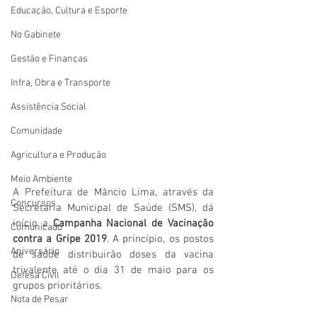
Educação, Cultura e Esporte
No Gabinete
Gestão e Finanças
Infra, Obra e Transporte
Assistência Social
Comunidade
Agricultura e Produção
Meio Ambiente
A Prefeitura de Mâncio Lima, através da 
Concursos
Secretaria Municipal de Saúde (SMS), dá 
início a 
Campanha Nacional de Vacinação 
Comunicado
contra a Gripe 2019
. A princípio, os postos 
Aniversário
de saúde distribuirão doses da vacina 
trivalente até o dia 31 de maio para os 
Defesa Civil
grupos prioritários.
Nota de Pesar