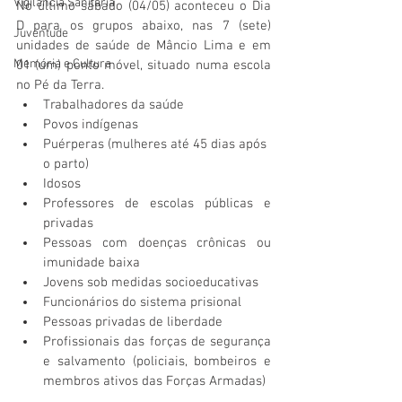
Vigilãncia Sanitária
No último sábado (04/05) aconteceu o Dia 
D para os grupos abaixo, nas 7 (sete) 
Juventude
unidades de saúde de Mâncio Lima e em 
Memória e Cultura
01 (um) ponto móvel, situado numa escola 
no Pé da Terra.
Trabalhadores da saúde
Povos indígenas
Puérperas (mulheres até 45 dias após 
o parto)
Idosos
Professores de escolas públicas e 
privadas
Pessoas com doenças crônicas ou 
imunidade baixa
Jovens sob medidas socioeducativas
Funcionários do sistema prisional
Pessoas privadas de liberdade
Profissionais das forças de segurança 
e salvamento (policiais, bombeiros e 
membros ativos das Forças Armadas)