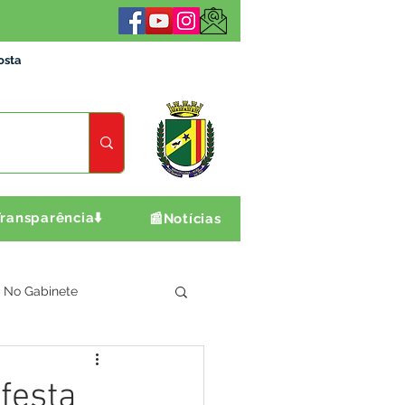
osta
ransparência⬇️
📰Notícias
No Gabinete
ultura e Produção
festa