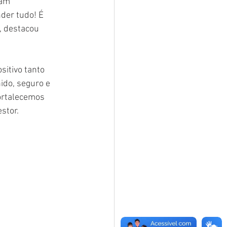
ram 
der tudo! É 
, destacou 
itivo tanto 
ido, seguro e 
ortalecemos 
stor.