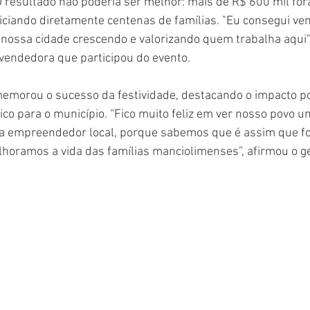
O resultado não poderia ser melhor: mais de R$ 600 mil fo
ciando diretamente centenas de famílias. "Eu consegui ven
r nossa cidade crescendo e valorizando quem trabalha aqui"
vendedora que participou do evento.
memorou o sucesso da festividade, destacando o impacto pos
co para o município. “Fico muito feliz em ver nosso povo un
ada empreendedor local, porque sabemos que é assim que f
horamos a vida das famílias manciolimenses”, afirmou o ge