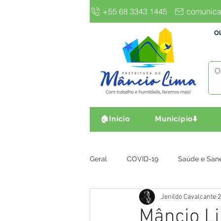
+55 68 3343 1445
comunica
Ol
🏠Início
Município⬇️
Geral
COVID-19
Saúde e San
Jenildo Cavalcante
2
Gestão e Finanças
Infra, Obr
Mâncio Li