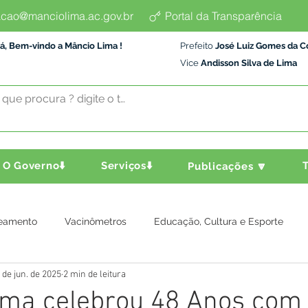
cao@manciolima.ac.gov.br
Portal da Transparência
á, Bem-vindo a Mâncio Lima !
Prefeito
José Luiz Gomes da C
Vice
Andisson Silva de Lima
O Governo⬇️
Serviços⬇️
T
Publicações 🔽
eamento
Vacinômetros
Educação, Cultura e Esporte
 de jun. de 2025
2 min de leitura
a e Transporte
Assistência Social
Comunidade
Agric
ma celebrou 48 Anos com 