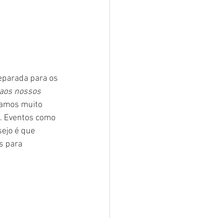
reparada para os 
aos nossos 
camos muito 
s. Eventos como 
ejo é que 
s para 