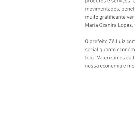
produtos e serviços. 
movimentados, benefi
muito gratificante ve
Maria Ozanira Lopes, 
O prefeito Zé Luiz co
social quanto econômi
feliz. Valorizamos c
nossa economia e mel