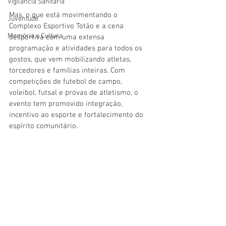
Vigilãncia Sanitária
Mas, o que está movimentando o 
Juventude
Complexo Esportivo Totão e a cena 
Memória e Cultura
desportiva com uma extensa 
programação e atividades para todos os 
gostos, que vem mobilizando atletas, 
torcedores e famílias inteiras. Com 
competições de futebol de campo, 
voleibol, futsal e provas de atletismo, o 
evento tem promovido integração, 
incentivo ao esporte e fortalecimento do 
espírito comunitário.