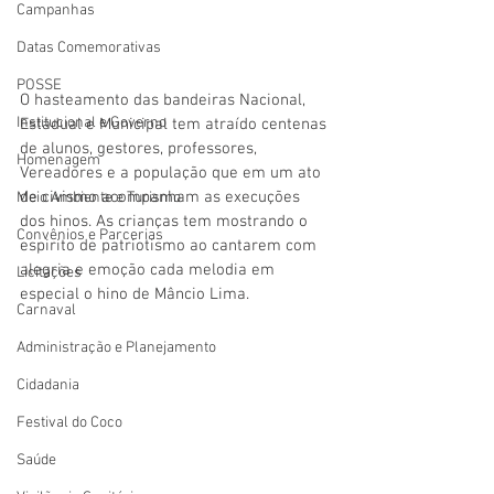
Campanhas
Datas Comemorativas
POSSE
O hasteamento das bandeiras Nacional, 
Institucional e Governo
Estadual e Municipal tem atraído centenas 
de alunos, gestores, professores, 
Homenagem
Vereadores e a população que em um ato 
de civismo acompanham as execuções 
Meio Ambiente e Turismo
dos hinos. As crianças tem mostrando o 
Convênios e Parcerias
espirito de patriotismo ao cantarem com 
alegria e emoção cada melodia em 
Licitações
especial o hino de Mâncio Lima.
Carnaval
Administração e Planejamento
Cidadania
Festival do Coco
Saúde