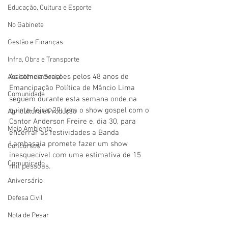
Educação, Cultura e Esporte
No Gabinete
Gestão e Finanças
Infra, Obra e Transporte
As comemorações pelos 48 anos de 
Assistência Social
Emancipação Política de Mâncio Lima 
Comunidade
seguem durante esta semana onde na 
quinta-feira, 29, tem o show gospel com o 
Agricultura e Produção
Cantor Anderson Freire e, dia 30, para 
Meio Ambiente
encerrar as festividades a Banda 
Lambasaia promete fazer um show 
Concursos
inesquecível com uma estimativa de 15 
Comunicado
mil pessoas.
Aniversário
Defesa Civil
Nota de Pesar