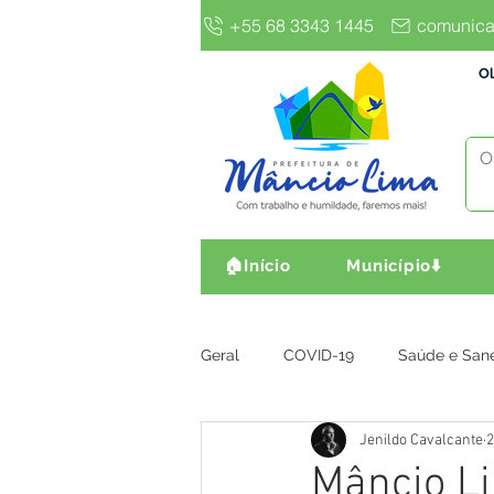
+55 68 3343 1445
comunica
Ol
🏠Início
Município⬇️
Geral
COVID-19
Saúde e San
Jenildo Cavalcante
2
Gestão e Finanças
Infra, Obr
Mâncio L