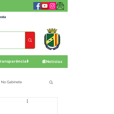
osta
ransparência⬇️
📰Notícias
No Gabinete
ultura e Produção