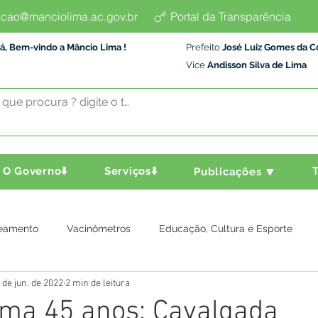
cao@manciolima.ac.gov.br
Portal da Transparência
á, Bem-vindo a Mâncio Lima !
Prefeito
José Luiz Gomes da C
Vice
Andisson Silva de Lima
O Governo⬇️
Serviços⬇️
T
Publicações 🔽
eamento
Vacinômetros
Educação, Cultura e Esporte
 de jun. de 2022
2 min de leitura
a e Transporte
Assistência Social
Comunidade
Agric
ima 45 anos: Cavalgada