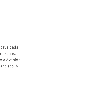
 cavalgada 
amazonas, 
m a Avenida 
ancisco. A 