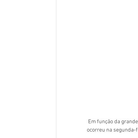
 Em função da grande quantidade de carros, motos e o trânsito de pessoas, a corrida de cavalo 
ocorreu na segunda-fe