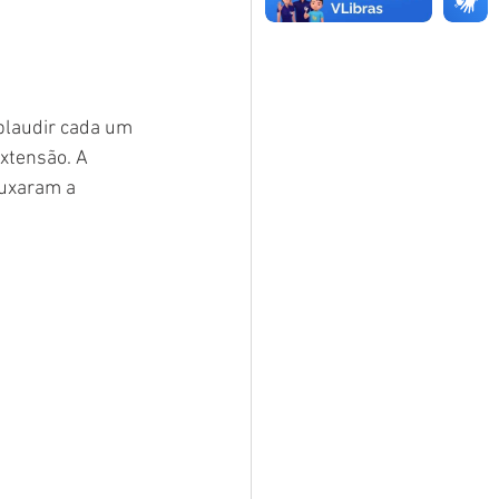
plaudir cada um 
xtensão. A 
puxaram a 