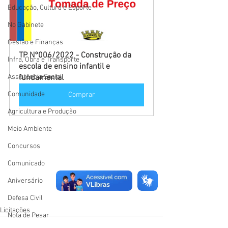
Educação, Cultura e Esporte
No Gabinete
Gestão e Finanças
TP N°006/2022 - Construção da 
Infra, Obra e Transporte
escola de ensino infantil e 
Assistência Social
fundamental
Comunidade
Comprar
Agricultura e Produção
Meio Ambiente
Concursos
Comunicado
Aniversário
Defesa Civil
Licitações
Nota de Pesar