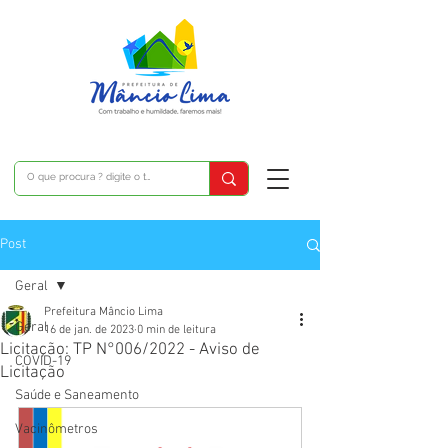
Post
Geral
Prefeitura Mâncio Lima
Geral
16 de jan. de 2023
0 min de leitura
Licitação: TP N°006/2022 - Aviso de
COVID-19
Licitação
Saúde e Saneamento
Vacinômetros