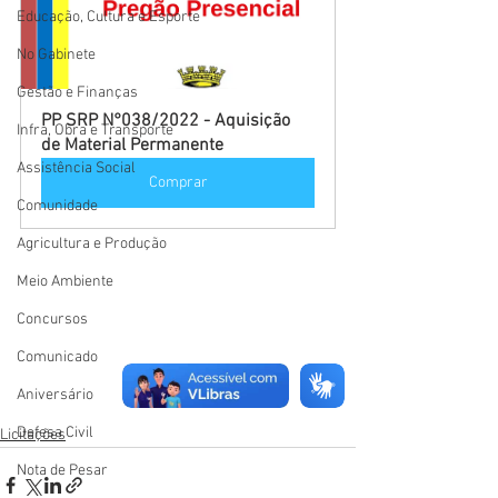
Educação, Cultura e Esporte
No Gabinete
Gestão e Finanças
PP SRP N°038/2022 - Aquisição 
Infra, Obra e Transporte
de Material Permanente
Assistência Social
Comprar
Comunidade
Agricultura e Produção
Meio Ambiente
Concursos
Comunicado
Aniversário
Defesa Civil
Licitações
Nota de Pesar