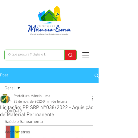
Post
Geral
Prefeitura Mâncio Lima
Geral
23 de nov. de 2022
0 min de leitura
Licitação: PP SRP N°038/2022 - Aquisição
COVID-19
de Material Permanente
Saúde e Saneamento
Vacinômetros