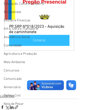
Educação, Cultura e Esporte
No Gabinete
Gestão e Finanças
PP SRP N°018/2023 - Aquisição 
Infra, Obra e Transporte
de caminhonete
Assistência Social
Comprar
Comunidade
Agricultura e Produção
Meio Ambiente
Concursos
Comunicado
Aniversário
Defesa Civil
Licitações
Nota de Pesar