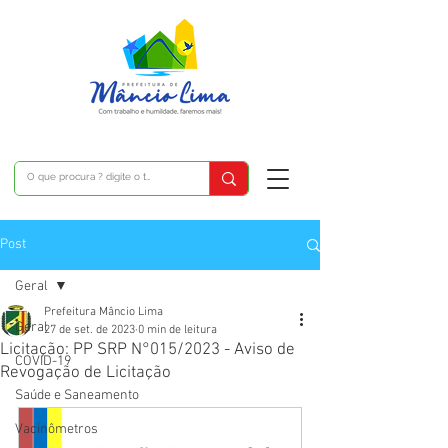
Post
Geral
Prefeitura Mâncio Lima
Geral
27 de set. de 2023
0 min de leitura
Licitação: PP SRP N°015/2023 - Aviso de
COVID-19
Revogação de Licitação
Saúde e Saneamento
Vacinômetros