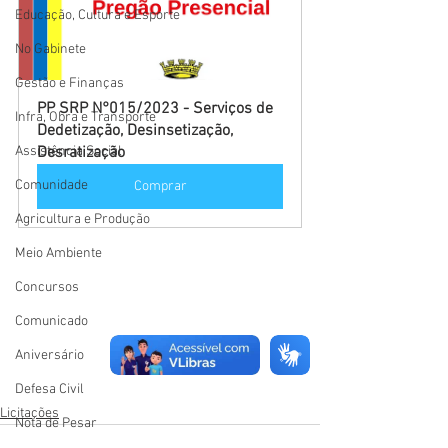
Educação, Cultura e Esporte
No Gabinete
Gestão e Finanças
PP SRP N°015/2023 - Serviços de 
Infra, Obra e Transporte
Dedetização, Desinsetização, 
Assistência Social
Desratização
Comunidade
Comprar
Agricultura e Produção
Meio Ambiente
Concursos
Comunicado
Aniversário
Defesa Civil
Licitações
Nota de Pesar