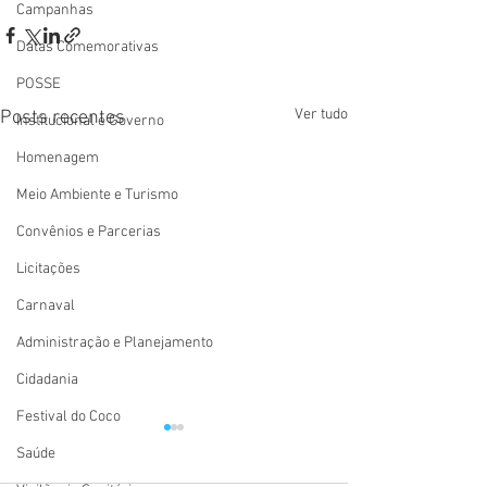
Campanhas
Datas Comemorativas
POSSE
Ver tudo
Posts recentes
Institucional e Governo
Homenagem
Meio Ambiente e Turismo
Convênios e Parcerias
Licitações
Carnaval
Administração e Planejamento
Cidadania
Festival do Coco
Saúde