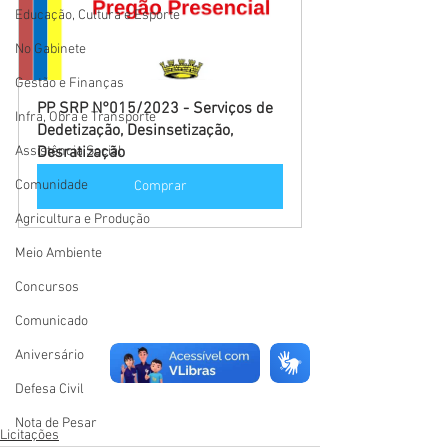
Educação, Cultura e Esporte
No Gabinete
Gestão e Finanças
PP SRP N°015/2023 - Serviços de 
Infra, Obra e Transporte
Dedetização, Desinsetização, 
Assistência Social
Desratização
Comunidade
Comprar
Agricultura e Produção
Meio Ambiente
Concursos
Comunicado
Aniversário
Defesa Civil
Nota de Pesar
Licitações