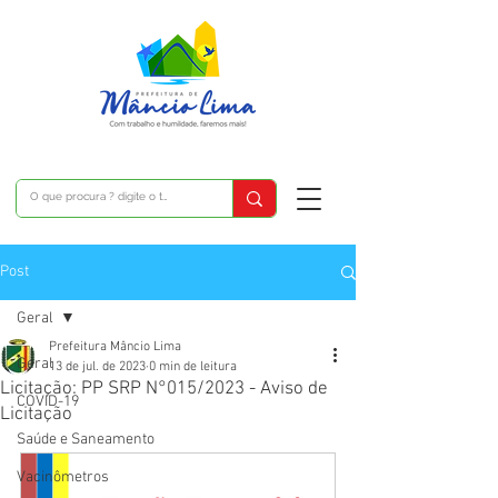
Post
Geral
Prefeitura Mâncio Lima
Geral
13 de jul. de 2023
0 min de leitura
Licitação: PP SRP N°015/2023 - Aviso de
COVID-19
Licitação
Saúde e Saneamento
Vacinômetros