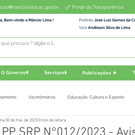
cao@manciolima.ac.gov.br
Portal da Transparência
á, Bem-vindo a Mâncio Lima !
Prefeito
José Luiz Gomes da C
Vice
Andisson Silva de Lima
O Governo⬇️
Serviços⬇️
T
Publicações 🔽
eamento
Vacinômetros
Educação, Cultura e Esporte
ima
30 de mai. de 2023
0 min de leitura
a e Transporte
Assistência Social
Comunidade
Agric
: PP SRP N°012/2023 - Avi