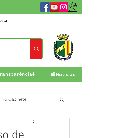
osta
ransparência⬇️
📰Notícias
No Gabinete
ultura e Produção
so de