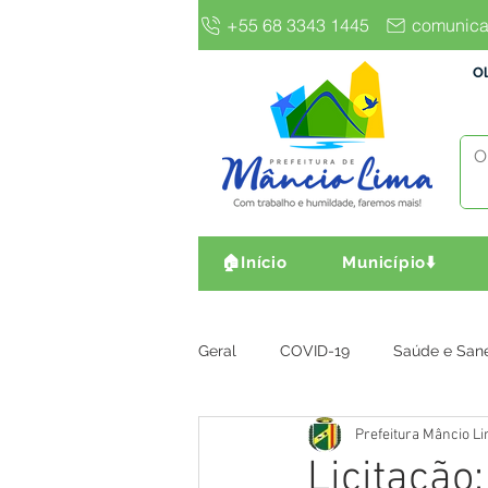
+55 68 3343 1445
comunica
Ol
🏠Início
Município⬇️
Geral
COVID-19
Saúde e San
Prefeitura Mâncio L
Gestão e Finanças
Infra, Obr
Licitação