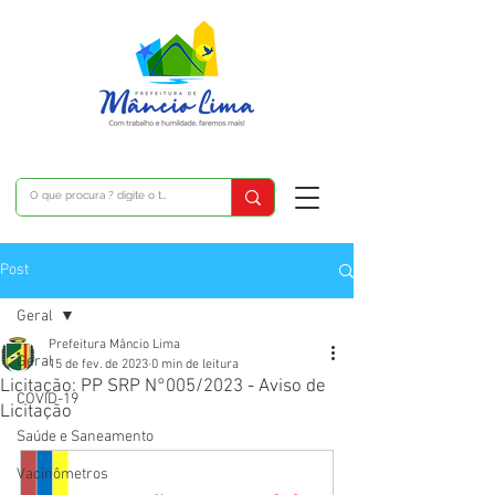
Post
Geral
Prefeitura Mâncio Lima
Geral
15 de fev. de 2023
0 min de leitura
Licitação: PP SRP N°005/2023 - Aviso de
COVID-19
Licitação
Saúde e Saneamento
Vacinômetros