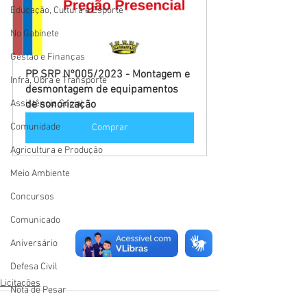
Educação, Cultura e Esporte
No Gabinete
Gestão e Finanças
PP SRP N°005/2023 - Montagem e 
Infra, Obra e Transporte
desmontagem de equipamentos 
Assistência Social
de sonorização
Comunidade
Comprar
Agricultura e Produção
Meio Ambiente
Concursos
Comunicado
Aniversário
Defesa Civil
Licitações
Nota de Pesar