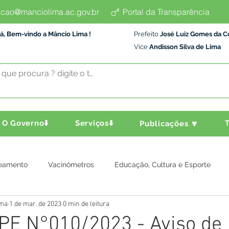
cao@manciolima.ac.gov.br
Portal da Transparência
á, Bem-vindo a Mâncio Lima !
Prefeito
José Luiz Gomes da C
Vice
Andisson Silva de Lima
O Governo⬇️
Serviços⬇️
T
Publicações 🔽
eamento
Vacinômetros
Educação, Cultura e Esporte
ima
1 de mar. de 2023
0 min de leitura
a e Transporte
Assistência Social
Comunidade
Agric
:PE N°010/2023 - Aviso de