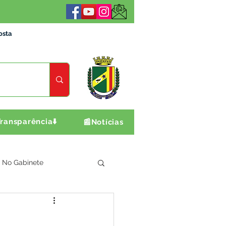
osta
ransparência⬇️
📰Notícias
No Gabinete
ultura e Produção