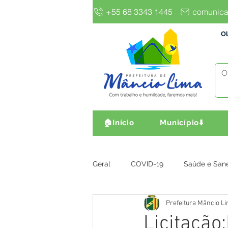
+55 68 3343 1445
comunica
Ol
🏠Início
Município⬇️
Geral
COVID-19
Saúde e San
Prefeitura Mâncio L
Gestão e Finanças
Infra, Obr
Licitação