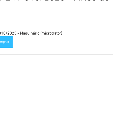
Comunicado
Aniversário
Defesa Civil
Nota de Pe
E
Institucional e Governo
Homenagem
Meio Ambient
010/2023 - Maquinário (microtrator)
omprar
ções
Carnaval
Administração e Planejamento
Cidada