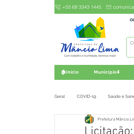
+55 68 3343 1445
comunica
Ol
🏠Início
Município⬇️
Geral
COVID-19
Saúde e San
Prefeitura Mâncio L
Gestão e Finanças
Infra, Obr
Licitação