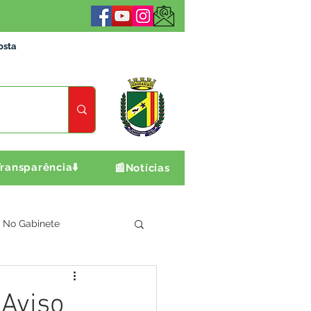
osta
ransparência⬇️
📰Notícias
No Gabinete
ultura e Produção
 Aviso