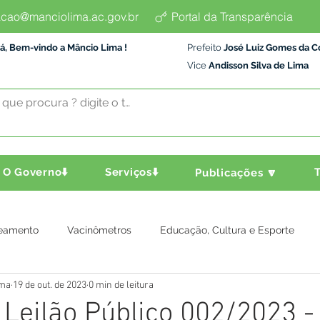
cao@manciolima.ac.gov.br
Portal da Transparência
á, Bem-vindo a Mâncio Lima !
Prefeito
José Luiz Gomes da C
Vice
Andisson Silva de Lima
O Governo⬇️
Serviços⬇️
T
Publicações 🔽
eamento
Vacinômetros
Educação, Cultura e Esporte
ima
19 de out. de 2023
0 min de leitura
a e Transporte
Assistência Social
Comunidade
Agric
: Leilão Público 002/2023 -