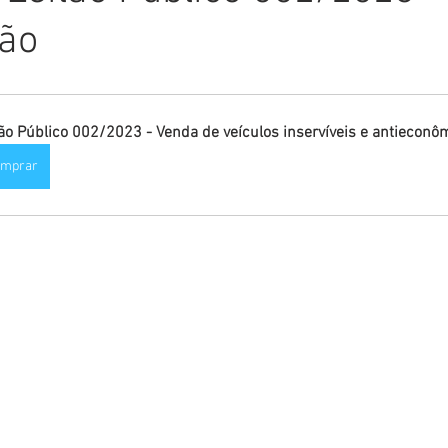
ção
Comunicado
Aniversário
Defesa Civil
Nota de Pe
E
Institucional e Governo
Homenagem
Meio Ambient
lão Público 002/2023 - Venda de veículos inservíveis e antieconô
omprar
ções
Carnaval
Administração e Planejamento
Cidada