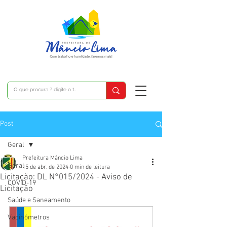
Post
Geral
Prefeitura Mâncio Lima
Geral
15 de abr. de 2024
0 min de leitura
Licitação: DL N°015/2024 - Aviso de
COVID-19
Licitação
Saúde e Saneamento
Vacinômetros