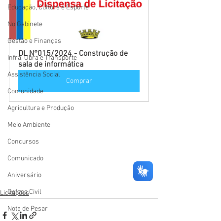
Educação, Cultura e Esporte
No Gabinete
Gestão e Finanças
DL N°015/2024 - Construção de 
Infra, Obra e Transporte
sala de informática
Assistência Social
Comprar
Comunidade
Agricultura e Produção
Meio Ambiente
Concursos
Comunicado
Aniversário
Defesa Civil
Licitações
Nota de Pesar