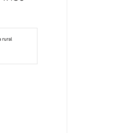
sar
Campanhas
e e Turismo
 rural
nia
Festival do Coco