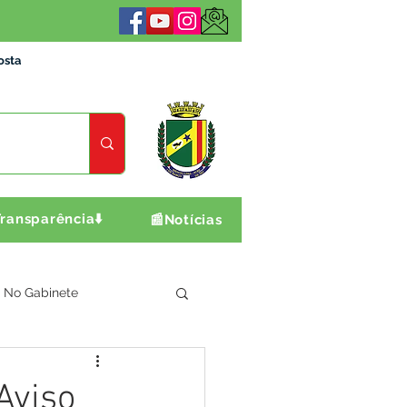
osta
ransparência⬇️
📰Notícias
No Gabinete
ultura e Produção
Aviso