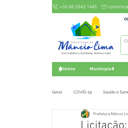
+55 68 3343 1445
comunica
Ol
🏠Início
Município⬇️
Geral
COVID-19
Saúde e San
Prefeitura Mâncio L
Gestão e Finanças
Infra, Obr
Licitação