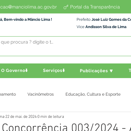
cao@manciolima.ac.gov.br
Portal da Transparência
á, Bem-vindo a Mâncio Lima !
Prefeito
José Luiz Gomes da C
Vice
Andisson Silva de Lima
O Governo⬇️
Serviços⬇️
T
Publicações 🔽
eamento
Vacinômetros
Educação, Cultura e Esporte
ima
22 de mai. de 2024
0 min de leitura
a e Transporte
Assistência Social
Comunidade
Agric
: Concorrência 003/2024 - 