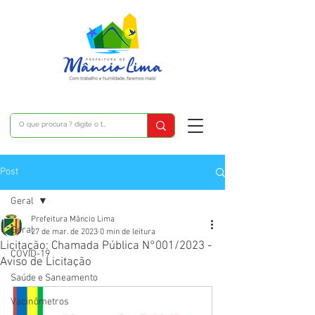
Post
Geral
Prefeitura Mâncio Lima
Geral
27 de mar. de 2023
0 min de leitura
Licitação: Chamada Pública N°001/2023 -
COVID-19
Aviso de Licitação
Saúde e Saneamento
Vacinômetros