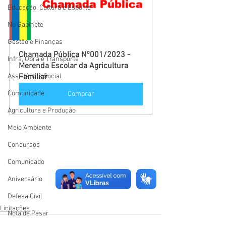
Educação, Cultura e Esporte
No Gabinete
Gestão e Finanças
Chamada Pública N°001/2023 - 
Infra, Obra e Transporte
Merenda Escolar da Agricultura 
Assistência Social
Familiar
Comunidade
Comprar
Agricultura e Produção
Meio Ambiente
Concursos
Comunicado
Aniversário
Defesa Civil
Licitações
Nota de Pesar