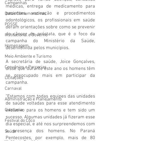
Campanhas
médicas, entrega de medicamento para 
pacientes, vacinação e procedimentos 
Datas Comemorativas
odontológicos, os profissionais em saúde 
POSSE
deram orientações sobre como se prevenir 
do câncer de próstata, que é o foco da 
Institucional e Governo
campanha do Ministério da Saúde, 
Homenagem
desenvolvida pelos municípios.
Meio Ambiente e Turismo
A secretária de saúde, Joice Gonçalves, 
Convênios e Parcerias
disse que durante este ano os homens têm 
se preocupado mais em participar da 
Licitações
campanha.
Carnaval
"Estamos com todas equipes das unidades 
Administração e Planejamento
de saúde voltadas para esse atendimento 
Cidadania
exclusivo para os homens e tem sido um 
sucesso. Algumas unidades já fizeram esse 
Festival do Coco
dia especial, e até nos surpreendemos com 
a presença dos homens. No Paraná 
Saúde
Pentecostes, por exemplo, mais de 80 