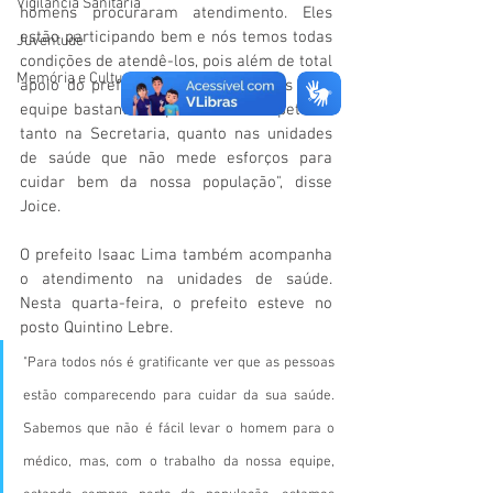
Vigilãncia Sanitária
homens procuraram atendimento. Eles 
estão participando bem e nós temos todas 
Juventude
condições de atendê-los, pois além de total 
Memória e Cultura
apoio do prefeito Isaac Lima, temos uma 
equipe bastante empenhada e competente 
tanto na Secretaria, quanto nas unidades 
de saúde que não mede esforços para 
cuidar bem da nossa população", disse 
Joice.
O prefeito Isaac Lima também acompanha 
o atendimento na unidades de saúde. 
Nesta quarta-feira, o prefeito esteve no 
posto Quintino Lebre.
"Para todos nós é gratificante ver que as pessoas 
estão comparecendo para cuidar da sua saúde. 
Sabemos que não é fácil levar o homem para o 
médico, mas, com o trabalho da nossa equipe, 