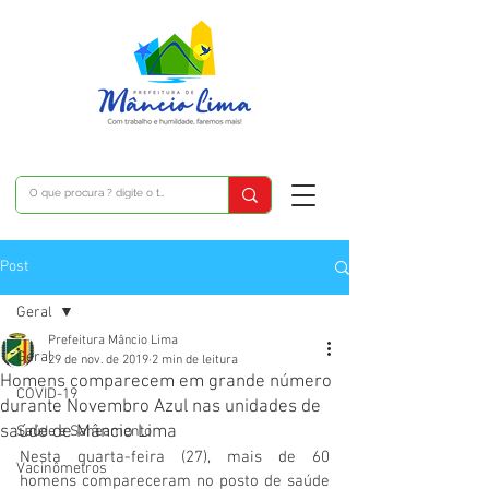
Post
Geral
Prefeitura Mâncio Lima
Geral
29 de nov. de 2019
2 min de leitura
Homens comparecem em grande número
COVID-19
durante Novembro Azul nas unidades de
saúde de Mâncio Lima
Saúde e Saneamento
Nesta quarta-feira (27), mais de 60 
Vacinômetros
homens compareceram no posto de saúde 