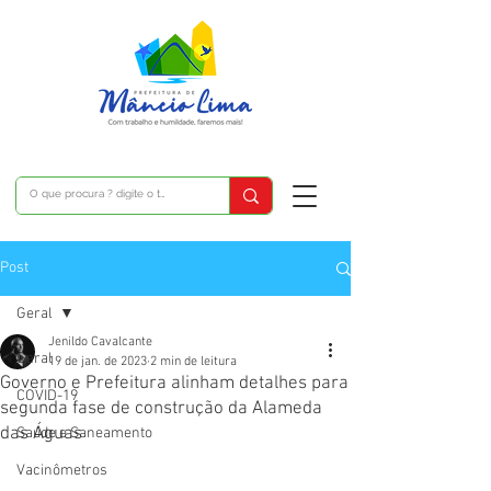
Post
Geral
Jenildo Cavalcante
Geral
19 de jan. de 2023
2 min de leitura
Governo e Prefeitura alinham detalhes para
COVID-19
segunda fase de construção da Alameda
das Águas
Saúde e Saneamento
Vacinômetros