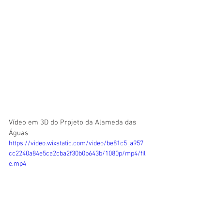
Vídeo em 3D do Prpjeto da Alameda das 
Águas
https://video.wixstatic.com/video/be81c5_a957
cc2240a84e5ca2cba2f30b0b643b/1080p/mp4/fil
e.mp4