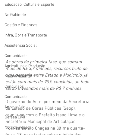
Educação, Cultura e Esporte
No Gabinete
Gestão e Finanças
Infra, Obra e Transporte
Assistência Social
Comunidade
As obras da primeira fase, que somam 
Agricultura e Produção
mais de R$ 3,7 milhões, recursos fruto de 
uma parceria entre Estado e Município, já 
Meio Ambiente
estão com mais de 90% concluíd
a, ao todo 
Concursos
serão investidos mais de R$ 7 milhões. 
Comunicado
O governo do Acre, por meio da Secretaria 
Aniversário
de Estado de Obras Públicas (Seop), 
reuniu-se com o Prefeito Isaac Lima e o 
Defesa Civil
Secretário Municipal de Articulação 
Nota de Pesar
Politica Danilo Chagas na última quarta-