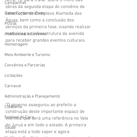
feira, 18, para tratar sobre o início das 
Campanhas
obras da segunda etapa do convênio de 
Datas Comemorativas
construção do Complexo Alameda das 
Águas, bem como a conclusão dos 
POSSE
serviços da primeira fase, visando realizar 
melhorias na infraestrutura da avenida 
Institucional e Governo
para receber grandes eventos culturais.
Homenagem
Meio Ambiente e Turismo
Convênios e Parcerias
Licitações
Carnaval
Administração e Planejamento
“O governo assegurou ao prefeito a 
Cidadania
construção deste importante espaço de 
Festival do Coco
eventos, que será uma referência no Vale 
do Juruá e em todo o estado. A primeira 
Saúde
etapa está a todo vapor e agora 