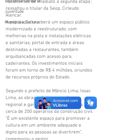
Vigilãncia Sanitária
iniciaremos de imediato a segunda etapa”, 
ressaltou o titular da Seop, Cirleudo 
Juventude
Alencar.
A população receberá um espaço público 
Memória e Cultura
modernizado e reestruturado, com 
melhorias na pista e instalações elétricas 
e sanitárias, portal de entrada e áreas 
destinadas a restaurantes, também 
arquibancadas com acesso para 
cadeirantes. Os investimentos iniciais 
foram em torno de R$ 4 milhões, oriundos 
de recursos próprios do Estado.
Segundo o prefeito de Mâncio Lima, Issac 
Lima, as obras valorizam a cultura 
regional e garantem trabalho e renda a 
cerca de 200 operários da construção civil.
“É um excelente espaço para promover a 
cultura em um ambiente adequado e 
digno para as pessoas se divertirem”, 
comemorou o gestor.