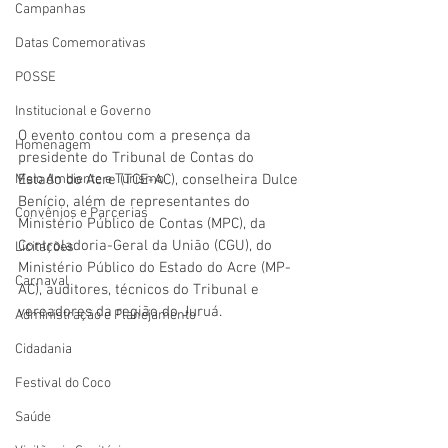
Campanhas
Datas Comemorativas
POSSE
Institucional e Governo
O evento contou com a presença da 
Homenagem
presidente do Tribunal de Contas do 
Estado do Acre (TCE-AC), conselheira Dulce 
Meio Ambiente e Turismo
Benício, além de representantes do 
Convênios e Parcerias
Ministério Público de Contas (MPC), da 
Controladoria-Geral da União (CGU), do 
Licitações
Ministério Público do Estado do Acre (MP-
Carnaval
AC), auditores, técnicos do Tribunal e 
vereadores da região do Juruá.
Administração e Planejamento
Cidadania
Festival do Coco
Saúde