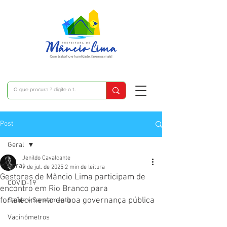
Post
Geral
Jenildo Cavalcante
Geral
9 de jul. de 2025
2 min de leitura
Gestores de Mâncio Lima participam de
COVID-19
encontro em Rio Branco para
fortalecimento da boa governança pública
Saúde e Saneamento
Vacinômetros