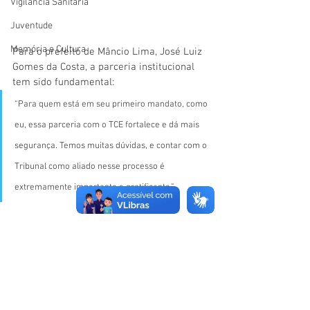
Vigilãncia Sanitária
Juventude
Memória e Cultura
Para o prefeito de Mâncio Lima, José Luiz 
Gomes da Costa, a parceria institucional 
tem sido fundamental:
“Para quem está em seu primeiro mandato, como 
eu, essa parceria com o TCE fortalece e dá mais 
segurança. Temos muitas dúvidas, e contar com o 
Tribunal como aliado nesse processo é 
extremamente importante e gratificante.”