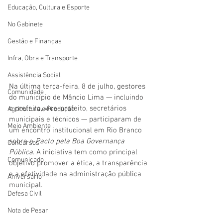
Educação, Cultura e Esporte
No Gabinete
Gestão e Finanças
Infra, Obra e Transporte
Assistência Social
Na última terça-feira, 8 de julho, gestores 
Comunidade
do município de Mâncio Lima — incluindo 
o prefeito, vice-prefeito, secretários 
Agricultura e Produção
municipais e técnicos — participaram de 
Meio Ambiente
um encontro institucional em Rio Branco 
sobre o 
Pacto pela Boa Governança 
Concursos
Pública
. A iniciativa tem como principal 
Comunicado
objetivo promover a ética, a transparência 
e a efetividade na administração pública 
Aniversário
municipal.
Defesa Civil
Nota de Pesar