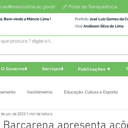
cao@manciolima.ac.gov.br
Portal da Transparência
á, Bem-vindo a Mâncio Lima !
Prefeito
José Luiz Gomes da C
Vice
Andisson Silva de Lima
O Governo⬇️
Serviços⬇️
T
Publicações 🔽
eamento
Vacinômetros
Educação, Cultura e Esporte
 de jun. de 2023
1 min de leitura
a e Transporte
Assistência Social
Comunidade
Agric
e Barcarena apresenta açõ