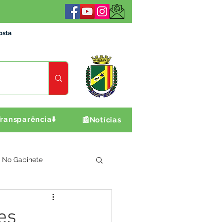
osta
ransparência⬇️
📰Notícias
No Gabinete
ultura e Produção
es