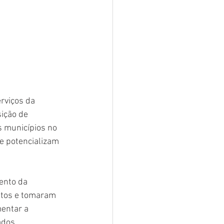
rviços da 
ição de 
s municípios no 
 potencializam 
ento da 
utos e tomaram 
entar a 
ados 