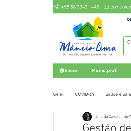
+55 68 3343 1445
comunica
Ol
🏠Início
Município⬇️
Geral
COVID-19
Saúde e San
Jenildo Cavalcante
7
Gestão e Finanças
Infra, Obr
Gestão d