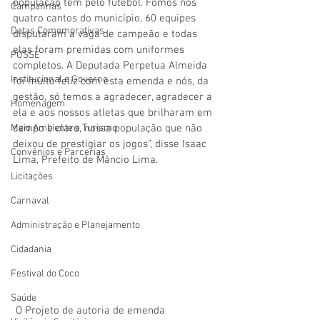
população tem pelo futebol. Fomos nos 
Campanhas
quatro cantos do município, 60 equipes 
Datas Comemorativas
disputaram a vaga de campeão e todas 
elas foram premidas com uniformes 
POSSE
completos. A Deputada Perpetua Almeida 
Institucional e Governo
foi muito feliz com esta emenda e nós, da 
gestão, só temos a agradecer, agradecer a 
Homenagem
ela e aos nossos atletas que brilharam em 
campo e claro, nossa população que não 
Meio Ambiente e Turismo
deixou de prestigiar os jogos”, disse Isaac 
Convênios e Parcerias
Lima, Prefeito de Mâncio Lima.  
Licitações
Carnaval
Administração e Planejamento
Cidadania
Festival do Coco
Saúde
 O Projeto de autoria de emenda 