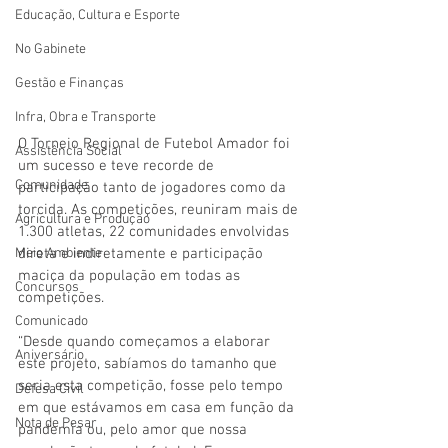
Educação, Cultura e Esporte
No Gabinete
Gestão e Finanças
Infra, Obra e Transporte
O Torneio Regional de Futebol Amador foi 
Assistência Social
um sucesso e teve recorde de 
Comunidade
participação tanto de jogadores como da 
torcida. As competições, reuniram mais de 
Agricultura e Produção
1.300 atletas, 22 comunidades envolvidas 
direta e indiretamente e participação 
Meio Ambiente
maciça da população em todas as 
Concursos
competições. 
Comunicado
“Desde quando começamos a elaborar 
Aniversário
este projeto, sabíamos do tamanho que 
seria esta competição, fosse pelo tempo 
Defesa Civil
em que estávamos em casa em função da 
Nota de Pesar
pandemia ou, pelo amor que nossa 