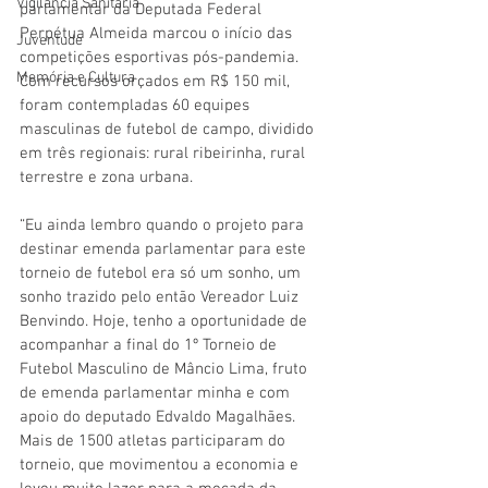
Vigilãncia Sanitária
parlamentar da Deputada Federal 
Perpétua Almeida marcou o início das 
Juventude
competições esportivas pós-pandemia. 
Memória e Cultura
Com recursos orçados em R$ 150 mil, 
foram contempladas 60 equipes 
masculinas de futebol de campo, dividido 
em três regionais: rural ribeirinha, rural 
terrestre e zona urbana. 
“Eu ainda lembro quando o projeto para 
destinar emenda parlamentar para este 
torneio de futebol era só um sonho, um 
sonho trazido pelo então Vereador Luiz  
Benvindo. Hoje, tenho a oportunidade de 
acompanhar a final do 1º Torneio de 
Futebol Masculino de Mâncio Lima, fruto 
de emenda parlamentar minha e com 
apoio do deputado Edvaldo Magalhães.  
Mais de 1500 atletas participaram do 
torneio, que movimentou a economia e 