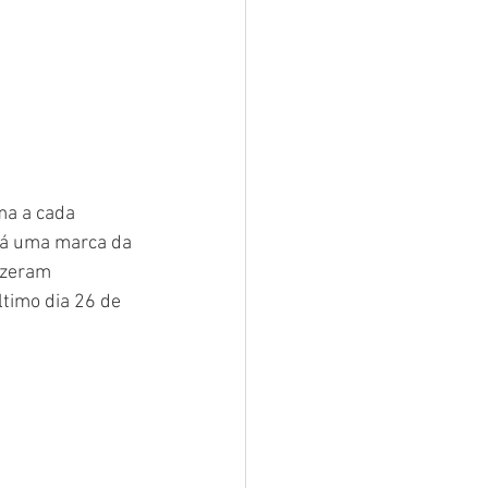
ma a cada 
já uma marca da 
izeram 
timo dia 
26 de 