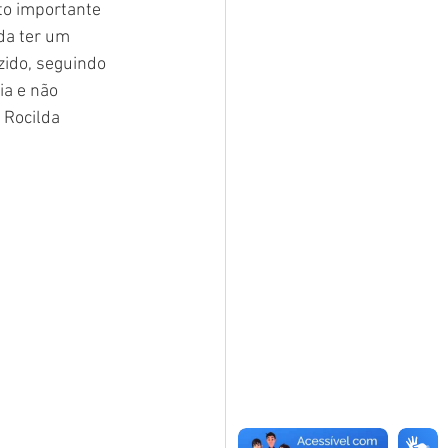
to importante 
da ter um 
ido, seguindo 
a e não 
 Rocilda 