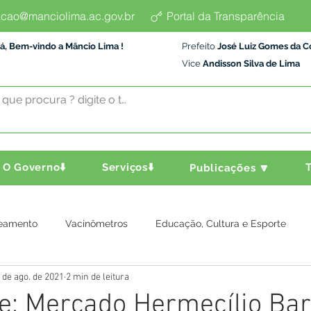
cao@manciolima.ac.gov.br
Portal da Transparência
á, Bem-vindo a Mâncio Lima !
Prefeito
José Luiz Gomes da C
Vice
Andisson Silva de Lima
O Governo⬇️
Serviços⬇️
T
Publicações 🔽
eamento
Vacinômetros
Educação, Cultura e Esporte
 de ago. de 2021
2 min de leitura
a e Transporte
Assistência Social
Comunidade
Agric
re: Mercado Hermecílio Bar