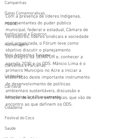
Campanhas
Datas Comemorativas
Com a presença de líderes Indígenas, 
representantes do puder público 
POSSE
municipal, federal e estadual, Câmara de 
Institucional e Governo
Vereadores, líderes sindicais e sociedade 
civil organizada, o Fórum teve como 
Homenagem
objetivo discutir o planejamento 
Meio Ambiente e Turismo
estratégico da SEMATUR e, conhecer a 
agenda 2030 e os ODS. Mâncio Lima é o 
Convênios e Parcerias
primeiro Município no Acre a iniciar a 
Licitações
elaboração deste importante instrumento 
de desenvolvimento de políticas 
Carnaval
ambientais sustentáveis, discussão e 
Administração e Planejamento
criação de ações e estratégias, que vão de 
encontro ao que definem os ODS.
Cidadania
Festival do Coco
Saúde