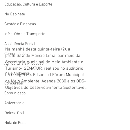
Educação, Cultura e Esporte
No Gabinete
Gestão e Finanças
Infra, Obra e Transporte
Assistência Social
Na manhã desta quinta-feira (2), a 
Comunidade
prefeitura de Mâncio Lima, por meio da 
Secretaria Municipal de Meio Ambiente e 
Agricultura e Produção
Turismo- SEMATUR, realizou no auditório 
Meio Ambiente
do Colégio Pe. Edson, o I Fórum Municipal 
de Meio Ambiente, Agenda 2030 e os ODS- 
Concursos
Objetivos do Desenvolvimento Sustentável. 
Comunicado
Aniversário
Defesa Civil
Nota de Pesar