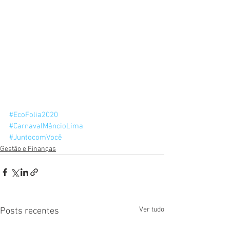
#EcoFolia2020
#CarnavalMâncioLima
#JuntocomVocê
Gestão e Finanças
Ver tudo
Posts recentes