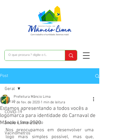
Post
Geral
Prefeitura Mâncio Lima
Geral
7 de fev. de 2020
1 min de leitura
Estamos apresentando a todos vocês a
COVID-19
logomarca para identidade do Carnaval de
Mâncio Lima 2020
Saúde e Saneamento
Nos preocupamos em desenvolver uma 
Vacinômetros
logo mais simples possível, mas que, 