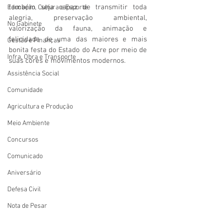
também seja capaz de transmitir toda 
Educação, Cultura e Esporte
alegria, preservação ambiental, 
No Gabinete
valorização da fauna, animação e 
felicidade de uma das maiores e mais 
Gestão e Finanças
bonita festa do Estado do Acre por meio de 
Infra, Obra e Transporte
suas cores e movimentos modernos.
Assistência Social
Comunidade
Agricultura e Produção
Meio Ambiente
Concursos
Comunicado
Aniversário
Defesa Civil
Nota de Pesar