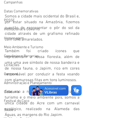
Campanhas
Datas Comemorativas
Somos a cidade mais ocidental do Brasil e, 
POSSE
por estar situado na Amazônia, fizemos 
questão de representar o pôr do sol da 
Institucional e Governo
cidade através de um grafismo refinado 
Homenagem
com tons amarelados.
Meio Ambiente e Turismo
Também foi criado ícones que 
Convênios e Parcerias
representam a nossa floresta, além de 
uma uma ave símbolo de nossa bandeira e 
Licitações
de nossa fauna, o Japiim, rico em cores 
responsável por conduzir a festa voando 
Carnaval
com glamurosas fitas em tons luminosos.
Administração e Planejamento
Este ano a nossa folia busca valorizar o 
Cidadania
turismo e o meio ambiente pois, somos a 
Festival do Coco
única cidade do Acre com um carnaval 
ecológico, realizado na Alameda das 
Saúde
Águas, as margens do Rio Japiim.