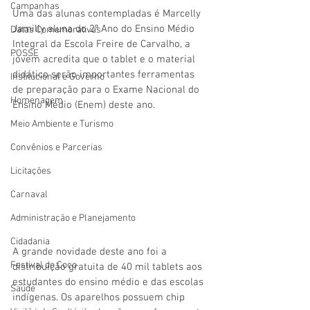
Campanhas
Uma das alunas contempladas é Marcelly 
Jamilly aluna do 2º Ano do Ensino Médio 
Datas Comemorativas
Integral da Escola Freire de Carvalho, a 
POSSE
jovem acredita que o tablet e o material 
didático serão importantes ferramentas 
Institucional e Governo
de preparação para o Exame Nacional do 
Homenagem
Ensino Médio (Enem) deste ano.
Meio Ambiente e Turismo
Convênios e Parcerias
Licitações
Carnaval
Administração e Planejamento
Cidadania
A grande novidade deste ano foi a 
Festival do Coco
distribuição gratuita de 40 mil tablets aos 
estudantes do ensino médio e das escolas 
Saúde
indígenas. Os aparelhos possuem chip 