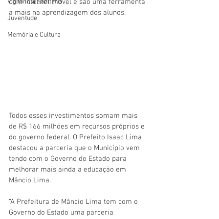
com internet móvel e são uma ferramenta 
Vigilãncia Sanitária
a mais na aprendizagem dos alunos.
Juventude
Memória e Cultura
Todos esses investimentos somam mais 
de R$ 166 milhões em recursos próprios e 
do governo federal. O Prefeito Isaac Lima 
destacou a parceria que o Município vem 
tendo com o Governo do Estado para 
melhorar mais ainda a educação em 
Mâncio Lima.
“A Prefeitura de Mâncio Lima tem com o 
Governo do Estado uma parceria 