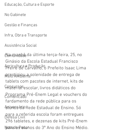
Educação, Cultura e Esporte
No Gabinete
Gestão e Finanças
Infra, Obra e Transporte
Assistência Social
Na manhã da última terça-feira, 25, no 
Comunidade
Ginásio da Escola Estadual Francisco 
Agricultura e Produção
Freire de Carvalho, o Prefeito Isaac Lima 
prestigiou a solenidade de entrega de 
Meio Ambiente
tablets com pacotes de internet, kits de 
Concursos
material escolar, livros didáticos do 
Programa Pré-Enem Legal e vouchers do 
Comunicado
fardamento da rede pública para os 
Aniversário
alunos da Rede Estadual de Ensino. Só 
para a referida escola foram entregues 
Defesa Civil
296 tabletes, e dezenas de kits Pré-Enem 
Nota de Pesar
para os alunos do 3º Ano do Ensino Médio. 