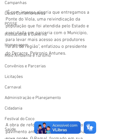
Campanhas
“É com imensa alegria que entregamos a 
Datas Comemorativas
Ponte do Viola, uma reivindicação da 
POSSE
população que foi atendida pelo Estado e 
executada em parceria com o Município, 
Institucional e Governo
para levar mais acesso aos produtores 
Homenagem
rurais da região”, enfatizou o presidente 
do Deracre, Petronio Antunes.
Meio Ambiente e Turismo
Convênios e Parcerias
Licitações
Carnaval
Administração e Planejamento
Cidadania
Festival do Coco
A obra de reforma garantiu a troca do 
Saúde
pavimento antigo, que deu lugar a uma 
nova ponte. 
O Ramal, formado em sua 