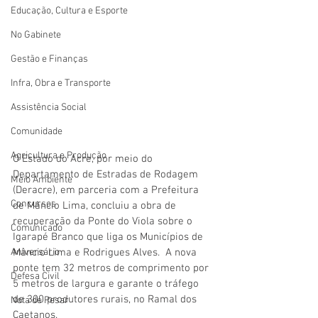
Educação, Cultura e Esporte
No Gabinete
Gestão e Finanças
Infra, Obra e Transporte
Assistência Social
Comunidade
Agricultura e Produção
O Estado do Acre, por meio do 
Departamento de Estradas de Rodagem 
Meio Ambiente
(Deracre), em parceria com a Prefeitura 
Concursos
de Mâncio Lima, concluiu a obra de 
recuperação da Ponte do Viola sobre o 
Comunicado
Igarapé Branco que liga os Municípios de 
Aniversário
Mâncio Lima e Rodrigues Alves.  A nova 
ponte tem 32 metros de comprimento por 
Defesa Civil
5 metros de largura e garante o tráfego 
de 300 produtores rurais, no Ramal dos 
Nota de Pesar
Caetanos.