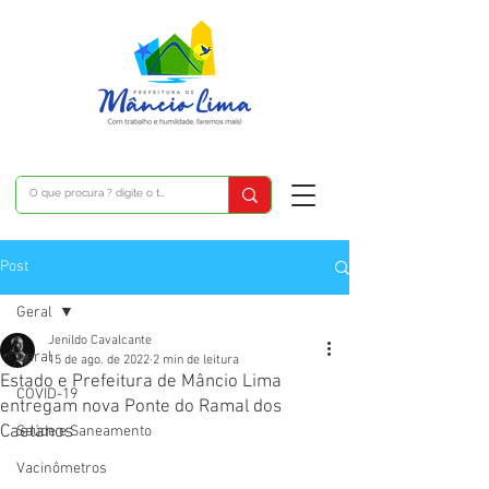
Post
Geral
Jenildo Cavalcante
Geral
15 de ago. de 2022
2 min de leitura
Estado e Prefeitura de Mâncio Lima
COVID-19
entregam nova Ponte do Ramal dos
Caetanos
Saúde e Saneamento
Vacinômetros