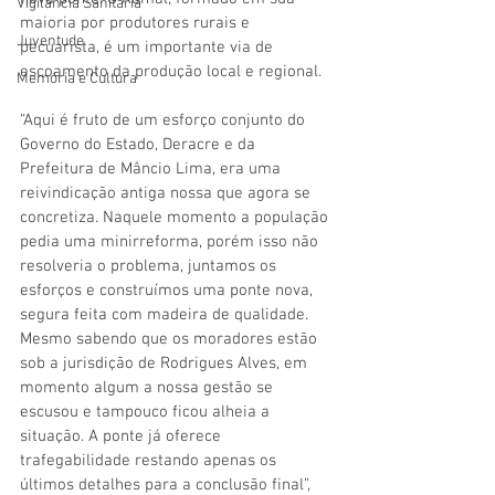
Vigilãncia Sanitária
maioria por produtores rurais e 
Juventude
pecuarista, é um importante via de 
escoamento da produção local e regional. 
Memória e Cultura
“Aqui é fruto de um esforço conjunto do 
Governo do Estado, Deracre e da 
Prefeitura de Mâncio Lima, era uma 
reivindicação antiga nossa que agora se 
concretiza. Naquele momento a população 
pedia uma minirreforma, porém isso não 
resolveria o problema, juntamos os 
esforços e construímos uma ponte nova, 
segura feita com madeira de qualidade. 
Mesmo sabendo que os moradores estão 
sob a jurisdição de Rodrigues Alves, em 
momento algum a nossa gestão se 
escusou e tampouco ficou alheia a 
situação. A ponte já oferece 
trafegabilidade restando apenas os 
últimos detalhes para a conclusão final”, 