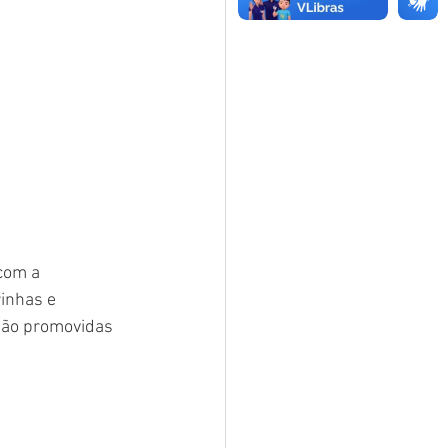
com a 
inhas e 
ião promovidas 