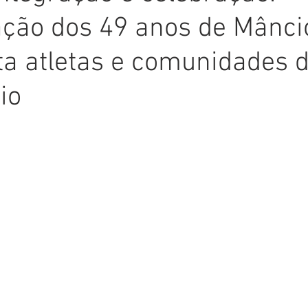
ção dos 49 anos de Mânci
Comunicado
Aniversário
Defesa Civil
Nota de Pe
 atletas e comunidades d
E
Institucional e Governo
Homenagem
Meio Ambient
io
ções
Carnaval
Administração e Planejamento
Cidada