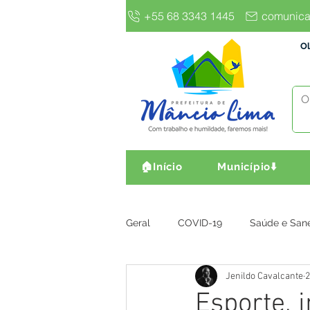
+55 68 3343 1445
comunica
Ol
🏠Início
Município⬇️
Geral
COVID-19
Saúde e San
Jenildo Cavalcante
2
Gestão e Finanças
Infra, Obr
Esporte, 