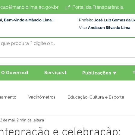
cao@manciolima.ac.gov.br
Portal da Transparência
á, Bem-vindo a Mâncio Lima !
Prefeito
José Luiz Gomes da C
Vice
Andisson Silva de Lima
O Governo⬇️
Serviços⬇️
T
Publicações 🔽
eamento
Vacinômetros
Educação, Cultura e Esporte
2 de mai.
2 min de leitura
a e Transporte
Assistência Social
Comunidade
Agric
integração e celebração: