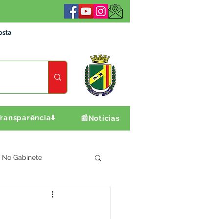
osta
ransparência⬇️
📰Notícias
No Gabinete
ultura e Produção