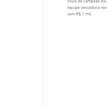
título de campeão da 
equipe vencedora rec
com R$ 1 mil.