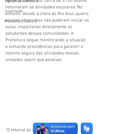
Neste primeiro dia, cerca de 3.100 alunos 
Vigilãncia Sanitária
retornaram às atividades escolares. No 
Juventude
entanto, devido à cheia do Rio Azul, quatro 
escolas ribeirinhas não puderam iniciar as 
Memória e Cultura
aulas, impactando diretamente os 
estudantes dessas comunidades. A 
Prefeitura segue monitorando a situação 
e tomando providências para garantir o 
retorno seguro das atividades nessas 
unidades assim que possível.
"O retorno às aulas é um momento 