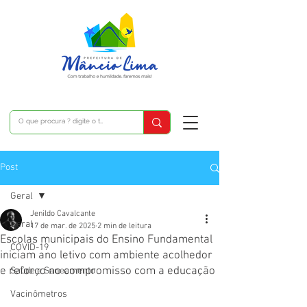
Post
Geral
Jenildo Cavalcante
Geral
17 de mar. de 2025
2 min de leitura
Escolas municipais do Ensino Fundamental
COVID-19
iniciam ano letivo com ambiente acolhedor
e reforço no compromisso com a educação
Saúde e Saneamento
Vacinômetros