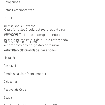
Campanhas
Datas Comemorativas
POSSE
Institucional e Governo
O prefeito José Luiz esteve presente na 
Homenagem
Escola Artur Lebre, acompanhando de 
perto o primeiro dia de aula e reforçando 
Meio Ambiente e Turismo
o compromisso da gestão com uma 
Convênios e Parcerias
educação de qualidade para todos.
Licitações
Carnaval
Administração e Planejamento
Cidadania
Festival do Coco
Saúde