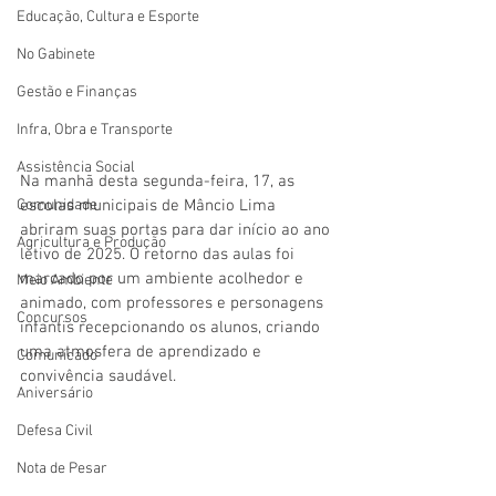
Educação, Cultura e Esporte
No Gabinete
Gestão e Finanças
Infra, Obra e Transporte
Assistência Social
Na manhã desta segunda-feira, 17, as 
escolas municipais de Mâncio Lima 
Comunidade
abriram suas portas para dar início ao ano 
Agricultura e Produção
letivo de 2025. O retorno das aulas foi 
marcado por um ambiente acolhedor e 
Meio Ambiente
animado, com professores e personagens 
Concursos
infantis recepcionando os alunos, criando 
uma atmosfera de aprendizado e 
Comunicado
convivência saudável. 
Aniversário
Defesa Civil
Nota de Pesar