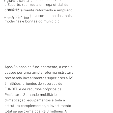
Vigilãncia Sanitária
e Esporte, realizou a entrega oficial do 
Juventude
prédio totalmente reformado e ampliado 
que hoje se destaca como uma das mais 
Memória e Cultura
modernas e bonitas do município.
Após 36 anos de funcionamento, a escola 
passou por uma ampla reforma estrutural, 
recebendo investimentos superiores a R$ 
2 milhões, oriundos de recursos do 
FUNDEB e de recursos próprios da 
Prefeitura. Somando mobiliário, 
climatização, equipamentos e toda a 
estrutura complementar, o investimento 
total se aproxima dos R$ 3 milhões. A 