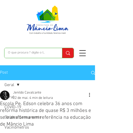
Post
Geral
Jenildo Cavalcante
Geral
22 de mai.
4 min de leitura
Escola Pe. Edson celebra 36 anos com
COVID-19
reforma histórica de quase R$ 3 milhões e
se transforma em referência na educação
Saúde e Saneamento
de Mâncio Lima
Vacinômetros