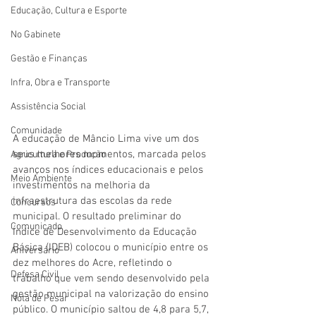
Educação, Cultura e Esporte
No Gabinete
Gestão e Finanças
Infra, Obra e Transporte
Assistência Social
Comunidade
A educação de Mâncio Lima vive um dos 
seus melhores momentos, marcada pelos 
Agricultura e Produção
avanços nos índices educacionais e pelos 
Meio Ambiente
investimentos na melhoria da 
infraestrutura das escolas da rede 
Concursos
municipal. O resultado preliminar do 
Comunicado
Índice de Desenvolvimento da Educação 
Básica (IDEB) colocou o município entre os 
Aniversário
dez melhores do Acre, refletindo o 
Defesa Civil
trabalho que vem sendo desenvolvido pela 
gestão municipal na valorização do ensino 
Nota de Pesar
público. O município saltou de 4,8 para 5,7, 