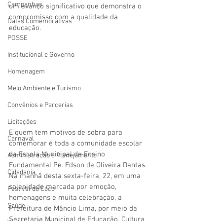
Campanhas
um avanço significativo que demonstra o 
compromisso com a qualidade da 
Datas Comemorativas
educação.
POSSE
Institucional e Governo
Homenagem
Meio Ambiente e Turismo
Convênios e Parcerias
Licitações
E quem tem motivos de sobra para 
Carnaval
comemorar é toda a comunidade escolar 
da Escola Municipal de Ensino 
Administração e Planejamento
Fundamental Pe. Edson de Oliveira Dantas. 
Cidadania
Na manhã desta sexta-feira, 22, em uma 
solenidade marcada por emoção, 
Festival do Coco
homenagens e muita celebração, a 
Saúde
Prefeitura de Mâncio Lima, por meio da 
Secretaria Municipal de Educação, Cultura 