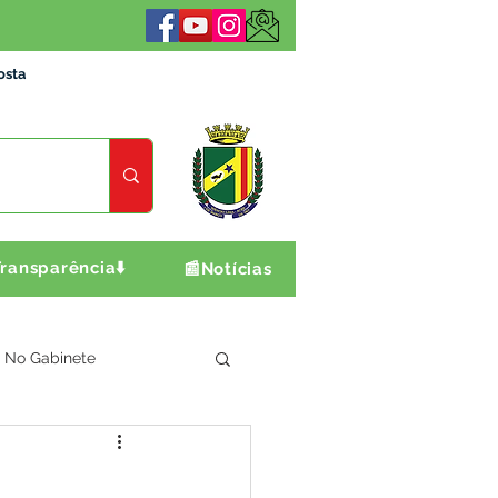
osta
ransparência⬇️
📰Notícias
No Gabinete
ultura e Produção