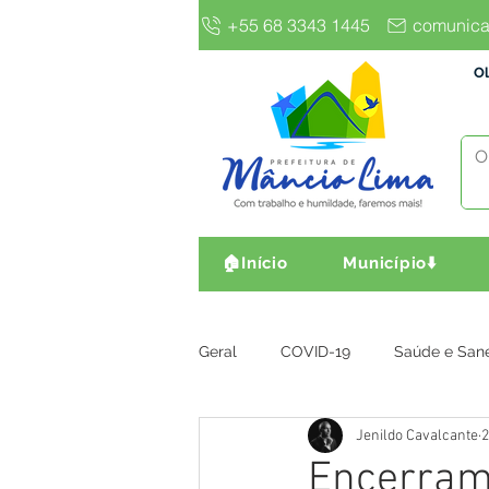
+55 68 3343 1445
comunica
Ol
🏠Início
Município⬇️
Geral
COVID-19
Saúde e San
Jenildo Cavalcante
2
Gestão e Finanças
Infra, Obr
Encerram