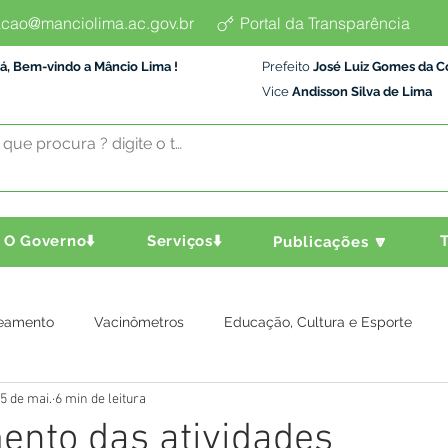
cao@manciolima.ac.gov.br
Portal da Transparência
á, Bem-vindo a Mâncio Lima !
Prefeito
José Luiz Gomes da C
Vice
Andisson Silva de Lima
O Governo⬇️
Serviços⬇️
T
Publicações 🔽
eamento
Vacinômetros
Educação, Cultura e Esporte
5 de mai.
6 min de leitura
a e Transporte
Assistência Social
Comunidade
Agric
ento das atividades