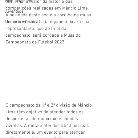
Vigilãncia Sanitária
feminina, a maior da história das 
competições realizadas em Mâncio Lima. 
Juventude
A novidade deste ano é a escolha da musa 
do campeonato. Cada equipe indicará sua 
Memória e Cultura
representante, que ao final do 
campeonato, será coroada a Musa do 
Campeonato de Futebol 2023.
O campeonato da 1ª e 2ª divisão de Mâncio 
Lima têm objetivo de atender todos os 
desportistas do município e cidades 
vizinhas. A meta é atender 3.540 pessoas 
diretamente e, um evento para atender 