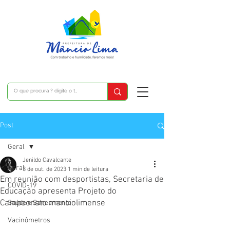
Post
Geral
Jenildo Cavalcante
Geral
3 de out. de 2023
1 min de leitura
Em reunião com desportistas, Secretaria de
COVID-19
Educação apresenta Projeto do
Campeonato manciolimense
Saúde e Saneamento
Vacinômetros