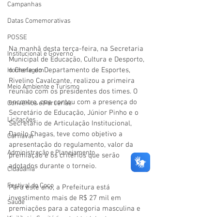
Campanhas
Datas Comemorativas
POSSE
Na manhã desta terça-feira, na Secretaria 
Institucional e Governo
Municipal de Educação, Cultura e Desporto, 
o Chefe do Departamento de Esportes, 
Homenagem
Rivelino Cavalcante, realizou a primeira 
Meio Ambiente e Turismo
reunião com os presidentes dos times. O 
encontro, que contou com a presença do 
Convênios e Parcerias
Secretário de Educação, Júnior Pinho e o 
Licitações
Secretário de Articulação Institucional, 
Danilo Chagas, teve como objetivo a 
Carnaval
apresentação do regulamento, valor da 
Administração e Planejamento
premiação e os critérios que serão 
adotados durante o torneio.
Cidadania
Festival do Coco
Para este ano, a Prefeitura está 
investimento mais de R$ 27 mil em 
Saúde
premiações para a categoria masculina e 