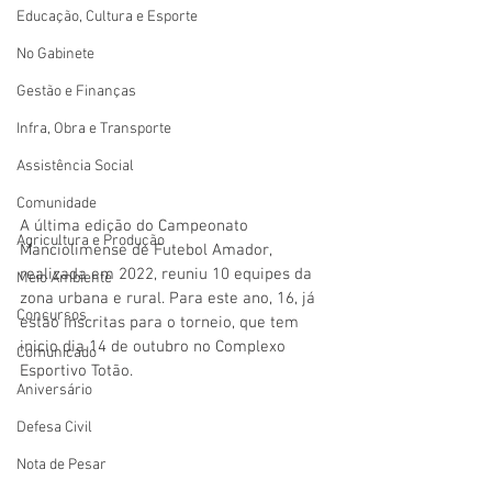
Educação, Cultura e Esporte
No Gabinete
Gestão e Finanças
Infra, Obra e Transporte
Assistência Social
Comunidade
A última edição do Campeonato 
Agricultura e Produção
Manciolimense de Futebol Amador, 
realizada em 2022, reuniu 10 equipes da 
Meio Ambiente
zona urbana e rural. Para este ano, 16, já 
Concursos
estão inscritas para o torneio, que tem 
inicio dia 14 de outubro no Complexo 
Comunicado
Esportivo Totão. 
Aniversário
Defesa Civil
Nota de Pesar