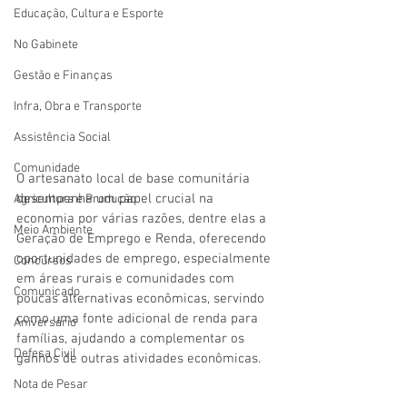
Educação, Cultura e Esporte
No Gabinete
Gestão e Finanças
Infra, Obra e Transporte
Assistência Social
Comunidade
O artesanato local de base comunitária 
desempenha um papel crucial na 
Agricultura e Produção
economia por várias razões, dentre elas a 
Meio Ambiente
Geração de Emprego e Renda, oferecendo 
oportunidades de emprego, especialmente 
Concursos
em áreas rurais e comunidades com 
Comunicado
poucas alternativas econômicas, servindo 
como uma fonte adicional de renda para 
Aniversário
famílias, ajudando a complementar os 
Defesa Civil
ganhos de outras atividades econômicas.
Nota de Pesar