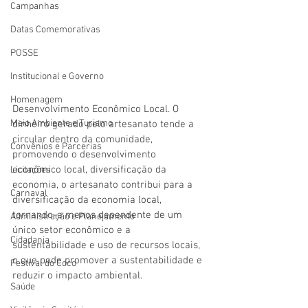
Campanhas
Datas Comemorativas
POSSE
Institucional e Governo
Homenagem
Desenvolvimento Econômico Local. O 
Meio Ambiente e Turismo
dinheiro gerado pelo artesanato tende a 
circular dentro da comunidade, 
Convênios e Parcerias
promovendo o desenvolvimento 
econômico local, diversificação da 
Licitações
economia, o artesanato contribui para a 
Carnaval
diversificação da economia local, 
tornando-a menos dependente de um 
Administração e Planejamento
único setor econômico e a 
Cidadania
sustentabilidade e uso de recursos locais, 
o que pode promover a sustentabilidade e 
Festival do Coco
reduzir o impacto ambiental.
Saúde