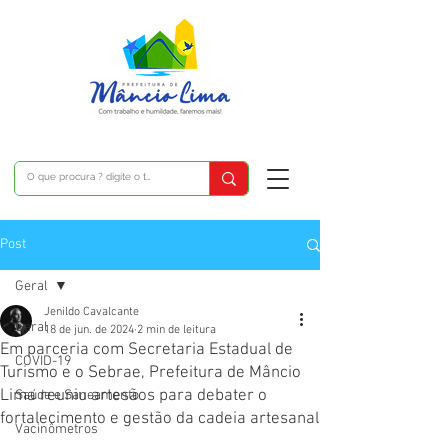
Post
Geral
Jenildo Cavalcante
Geral
18 de jun. de 2024
2 min de leitura
Em parceria com Secretaria Estadual de
COVID-19
Turismo e o Sebrae, Prefeitura de Mâncio
Lima reuniu artesãos para debater o
Saúde e Saneamento
fortalecimento e gestão da cadeia artesanal
Vacinômetros