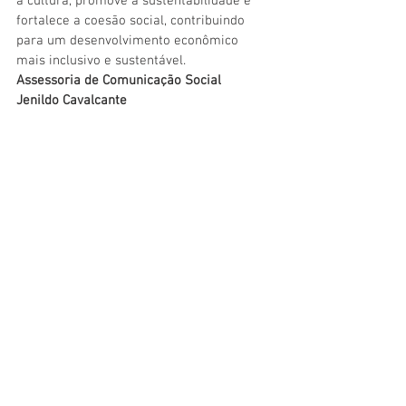
a cultura, promove a sustentabilidade e 
fortalece a coesão social, contribuindo 
para um desenvolvimento econômico 
mais inclusivo e sustentável.
Assessoria de Comunicação Social
Jenildo Cavalcante
Beatriz Monte
Imagens: Evandro Ibernon
Meio Ambiente e Turismo
Gestão e Finanças
Ver tudo
Posts recentes