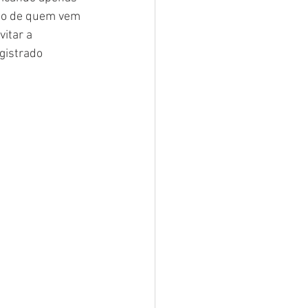
ção de quem vem 
itar a 
gistrado 