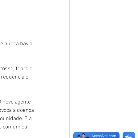
e nunca havia 
osse, febre e, 
frequência e 
O novo agente 
ovoca a doença 
munidade. Ela 
do comum ou 