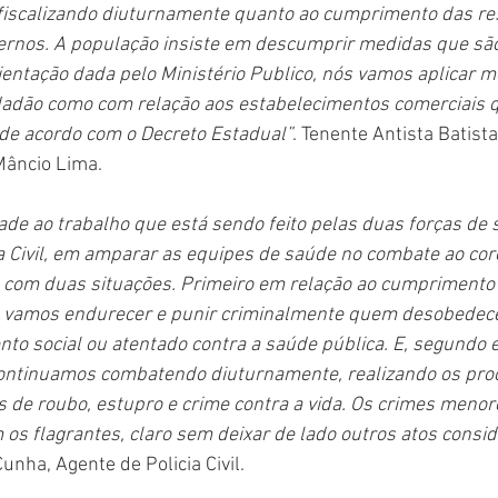
m fiscalizando diuturnamente quanto ao cumprimento das res
ernos. A população insiste em descumprir medidas que são 
rientação dada pelo Ministério Publico, nós vamos aplicar 
idadão como com relação aos estabelecimentos comerciais q
 de acordo com o Decreto Estadual”
. Tenente Antista Batis
 Mâncio Lima.
de ao trabalho que está sendo feito pelas duas forças de 
cia Civil, em amparar as equipes de saúde no combate ao cor
com duas situações. Primeiro em relação ao cumprimento
s vamos endurecer e punir criminalmente quem desobedece
to social ou atentado contra a saúde pública. E, segundo 
ontinuamos combatendo diuturnamente, realizando os pro
 de roubo, estupro e crime contra a vida. Os crimes meno
s flagrantes, claro sem deixar de lado outros atos consi
unha, Agente de Policia Civil. 