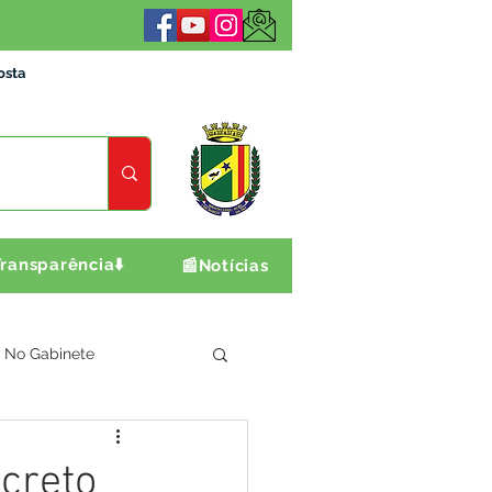
osta
ransparência⬇️
📰Notícias
No Gabinete
ultura e Produção
creto