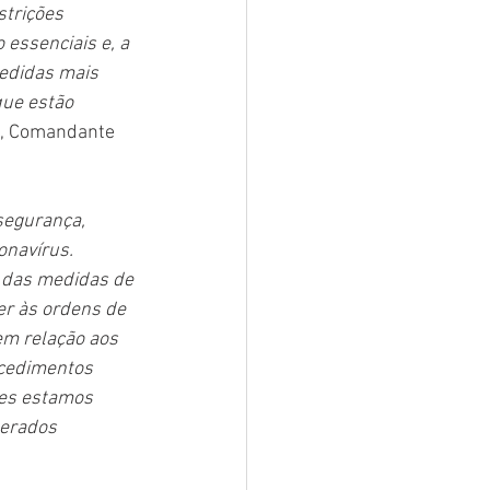
trições 
essenciais e, a 
medidas mais 
ue estão 
ta, Comandante 
segurança, 
onavírus. 
 das medidas de 
r às ordens de 
em relação aos 
cedimentos 
res estamos 
derados 