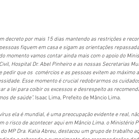
m decreto por mais 15 dias mantendo as restrições e rec
 pessoas fiquem em casa e sigam as orientações repassada
do momento vamos contar ainda mais com o apoio do Minist
a Civil, Hospital Dr. Abel Pinheiro e as nossas Secretarias Mu
 pedir que os  comércios e as pessoas evitem ao máximo 
ssidade. Esse momento é crucial redobrarmos os cuidados 
ar a lei para coibir os excessos e desrespeito as recomen
mos de saúde”. 
Isaac Lima, Prefeito de Mâncio Lima.
vírus ela é mundial, é uma preocupação evidente e real, não
im o risco de acontecer aqui em Mâncio Lima. o Ministério P
 do MP Dra. Katia Abreu, destacou um grupo de trabalho a