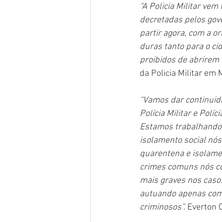
“A Policia Militar ve
decretadas pelos gov
partir agora, com a o
duras tanto para o c
proibidos de abrirem
da Policia Militar em
“Vamos dar continuida
Polícia Militar e Polí
Estamos trabalhando 
isolamento social nó
quarentena e isolamen
crimes comuns nós c
mais graves nos casos
autuando apenas com o
criminosos”.
 Everton C