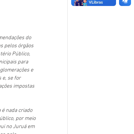
omendações do 
s pelos órgãos 
ério Público, 
nicipais para 
aglomerações e 
e, se for 
dações impostas 
 é nada criado 
úblico, por meio 
qui no Juruá em 