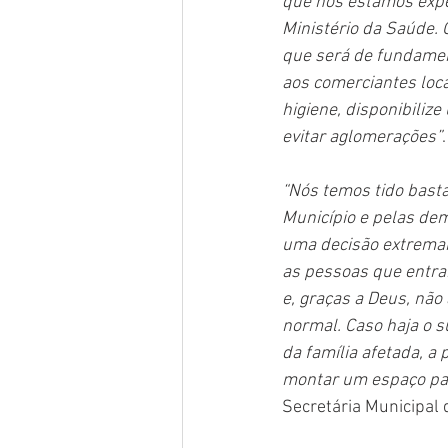
que nós estamos exp
Ministério da Saúde.
que será de fundamen
aos comerciantes loc
higiene, disponibiliz
evitar aglomerações”
“Nós temos tido bast
Município e pelas dem
uma decisão extremam
as pessoas que entr
e, graças a Deus, nã
normal. Caso haja o 
da família afetada, a 
montar um espaço par
Secretária Municipal 