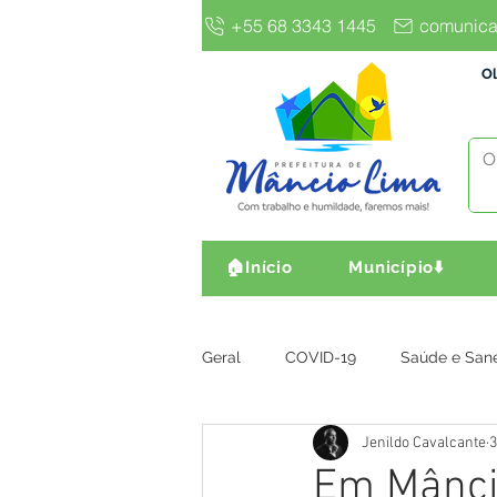
+55 68 3343 1445
comunica
Ol
🏠Início
Município⬇️
Geral
COVID-19
Saúde e San
Jenildo Cavalcante
3
Gestão e Finanças
Infra, Obr
Em Mâncio