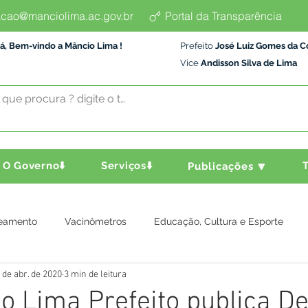
cao@manciolima.ac.gov.br
Portal da Transparência
á, Bem-vindo a Mâncio Lima !
Prefeito
José Luiz Gomes da C
Vice
Andisson Silva de Lima
O Governo⬇️
Serviços⬇️
T
Publicações 🔽
eamento
Vacinômetros
Educação, Cultura e Esporte
 de abr. de 2020
3 min de leitura
a e Transporte
Assistência Social
Comunidade
Agric
 Lima Prefeito publica De