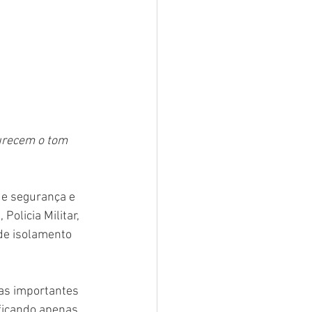
urecem o tom 
de segurança e 
Policia Militar, 
de isolamento 
as importantes 
ficando apenas 