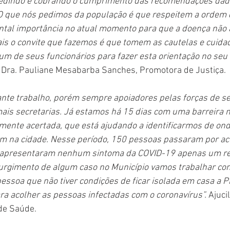
edindo e cobrando o cumprimento das recomendações dada
 O que nós pedimos da população é que respeitem a ordem 
tal importância no atual momento para que a doença não 
ais o convite que fazemos é que tomem as cautelas e cuida
e um de seus funcionários para fazer esta orientação no seu
. Dra. Pauliane Mesabarba Sanches, Promotora de Justiça. 
ante trabalho, porém sempre apoiadores pelas forças de s
ais secretarias. Já estamos há 15 dias com uma barreira no
ente acertada, que está ajudando a identificarmos de ond
am na cidade. Nesse período, 150 pessoas passaram por 
o apresentaram nenhum sintoma da COVID-19 apenas um res
surgimento de algum caso no Município vamos trabalhar co
pessoa que não tiver condições de ficar isolada em casa a Pr
a acolher as pessoas infectadas com o coronavírus”.
 Ajuci
de Saúde.