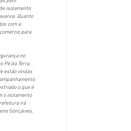
s pelo 
de isolamento 
avance. Quanto 
dos com a 
 comércio para 
egurança no 
 Pé da Terra, 
e estão vindas 
acompanhamento 
friado o que é 
m o isolamento 
efeitura irá 
lene Gonçalves, 