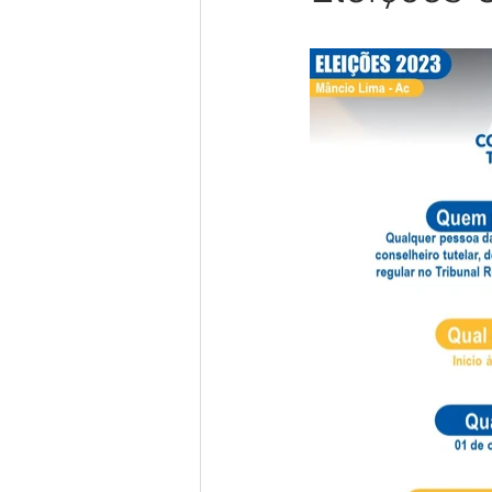
Meio Ambiente
Concursos
Datas Comemorativas
POSS
Convênios e Parcerias
Licita
Saúde
Vigilãncia Sanitária