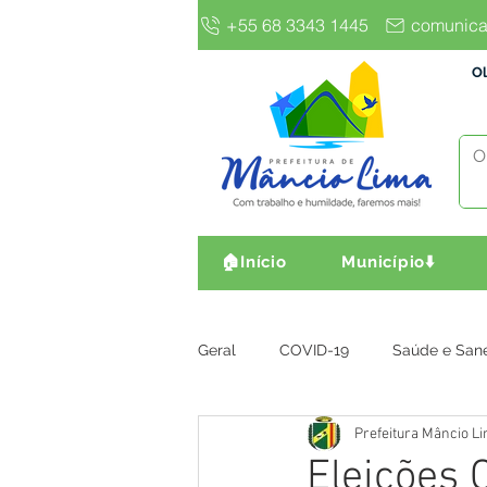
+55 68 3343 1445
comunica
Ol
🏠Início
Município⬇️
Geral
COVID-19
Saúde e San
Prefeitura Mâncio L
Gestão e Finanças
Infra, Obr
Eleições 