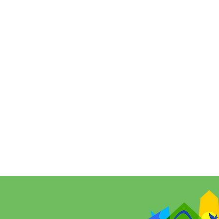
salto histórico no IDEB:
município avança de 4,8 para
5,6 e alcança a 10ª colocação
no Acre