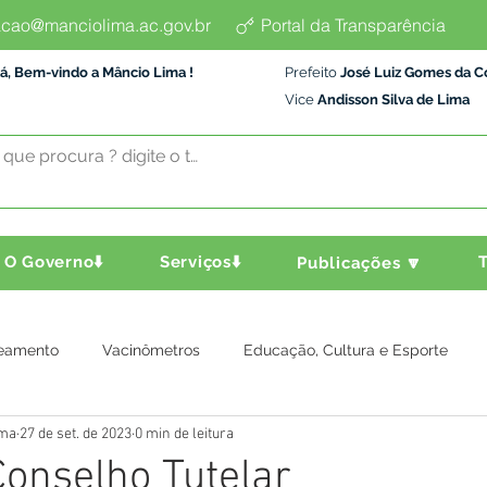
cao@manciolima.ac.gov.br
Portal da Transparência
á, Bem-vindo a Mâncio Lima !
Prefeito
José Luiz Gomes da C
Vice
Andisson Silva de Lima
O Governo⬇️
Serviços⬇️
T
Publicações 🔽
eamento
Vacinômetros
Educação, Cultura e Esporte
ima
27 de set. de 2023
0 min de leitura
a e Transporte
Assistência Social
Comunidade
Agric
Conselho Tutelar