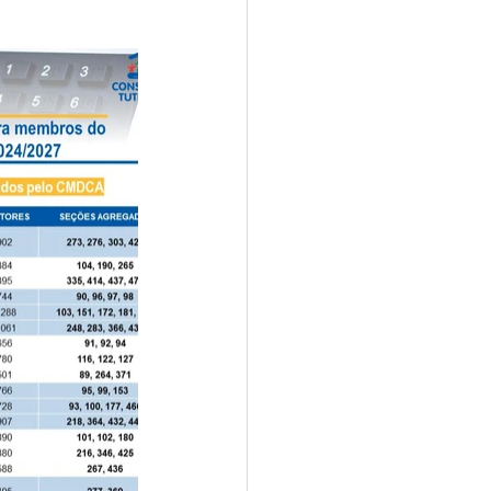
sar
Campanhas
e e Turismo
nia
Festival do Coco