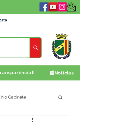
osta
ransparência⬇️
📰Notícias
No Gabinete
ultura e Produção