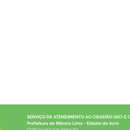
confirmada para a abertura da
anun
VI Edição do Festival do Coco
prime
do Fe
SERVIÇO DE ATENDIMENTO AO CIDADÃO (SIC) E 
Prefeitura de Mâncio Lima - Estado do Acre
CNPJ 04.059.671/0001-89