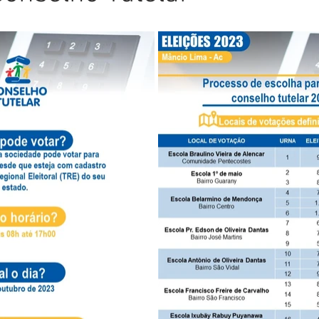
Comunicado
Aniversário
Defesa Civil
Nota de Pe
E
Institucional e Governo
Homenagem
Meio Ambient
ções
Carnaval
Administração e Planejamento
Cidada