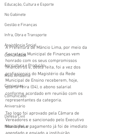
Educação, Cultura e Esporte
No Gabinete
Gestão e Finanças
Infra, Obra e Transporte
Assistência Social
A Prefeitura de Mâncio Lima, por meio da 
Secretaria Municipal de Finanças vem 
Comunidade
honrado com os seus compromissos 
Agricultura e Produção
financeiros e, desta feita, foi a vez dos 
profissionais do Magistério da Rede 
Meio Ambiente
Municipal de Ensino receberem, hoje, 
Concursos
quarta-feira (04), o abono salarial 
conforme acordado em reunião com os 
Comunicado
representantes da categoria.
Aniversário
Tao logo foi aprovado pela Câmara de 
Defesa Civil
Vereadores e sancionado pelo Executivo 
Municipal, o pagamento já foi de imediato 
Nota de Pesar
agendado e enviado a instituição 