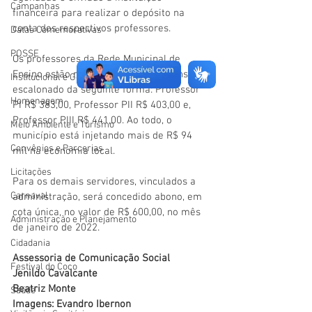
Campanhas
financeira para realizar o depósito na 
conta dos respectivos professores. 
Datas Comemorativas
POSSE
Os professores da Rede Municipal de 
Ensino estão recebendo o abono mensal, 
Institucional e Governo
escalonado da seguinte forma: Professor 
Homenagem
PI R$ 383,00, Professor PII R$ 403,00 e, 
Professor PIII R$ 441,00. Ao todo, o 
Meio Ambiente e Turismo
município está injetando mais de R$ 94 
Convênios e Parcerias
mil na economia local. 
Licitações
Para os demais servidores, vinculados a 
Carnaval
administração, será concedido abono, em 
cota única, no valor de R$ 600,00, no mês 
Administração e Planejamento
de janeiro de 2022.
Cidadania
Assessoria de Comunicação Social
Festival do Coco
Jenildo Cavalcante
Beatriz Monte
Saúde
Imagens: Evandro Ibernon