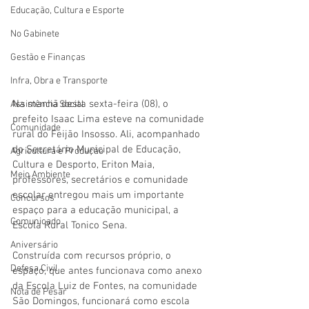
Educação, Cultura e Esporte
No Gabinete
Gestão e Finanças
Infra, Obra e Transporte
Na manhã desta sexta-feira (08), o 
Assistência Social
prefeito Isaac Lima esteve na comunidade 
Comunidade
rural do Feijão Insosso. Ali, acompanhado 
do Secretário Municipal de Educação, 
Agricultura e Produção
Cultura e Desporto, Eriton Maia, 
Meio Ambiente
professores, secretários e comunidade 
escolar entregou mais um importante 
Concursos
espaço para a educação municipal, a 
Comunicado
Escola Rural Tonico Sena.
Aniversário
Construída com recursos próprio, o 
Defesa Civil
espaço, que antes funcionava como anexo 
da Escola Luiz de Fontes, na comunidade 
Nota de Pesar
São Domingos, funcionará como escola 