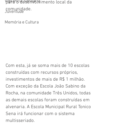
Vigilãncia Sanitária
para o desenvolvimento local da 
comunidade. 
Juventude
Memória e Cultura
Com esta, já se soma mais de 10 escolas 
construídas com recursos próprios, 
investimentos de mais de R$ 1 milhão. 
Com exceção da Escola João Sabino da 
Rocha, na comunidade Três Unidos, todas 
as demais escolas foram construídas em 
alvenaria. A Escola Municipal Rural Tonico 
Sena irá funcionar com o sistema 
multisseriado.   