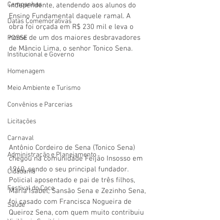
Campanhas
independente, atendendo aos alunos do 
Ensino Fundamental daquele ramal. A 
Datas Comemorativas
obra foi orçada em R$ 230 mil e leva o 
nome de um dos maiores desbravadores 
POSSE
de Mâncio Lima, o senhor Tonico Sena.
Institucional e Governo
Homenagem
Meio Ambiente e Turismo
Convênios e Parcerias
Licitações
Carnaval
Antônio Cordeiro de Sena (Tonico Sena) 
Administração e Planejamento
chegou na comunidade Feijão Insosso em 
1960, sendo o seu principal fundador. 
Cidadania
Policial aposentado e pai de três filhos, 
Festival do Coco
Maria Isabel, Sansão Sena e Zezinho Sena, 
foi casado com Francisca Nogueira de 
Saúde
Queiroz Sena, com quem muito contribuiu 