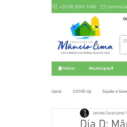
+55 68 3343 1445
comunica
Ol
🏠Início
Município⬇️
Geral
COVID-19
Saúde e San
Jenildo Cavalcante
1
Gestão e Finanças
Infra, Obr
Dia D: Mâ