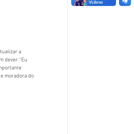
ualizar a 
m dever. "Eu 
mportante 
a e moradora do 