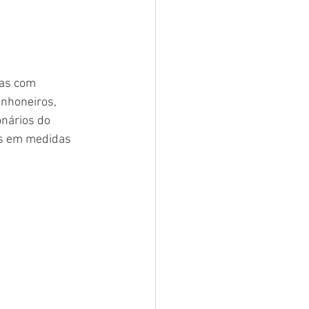
oas com 
nhoneiros, 
onários do 
es em medidas 