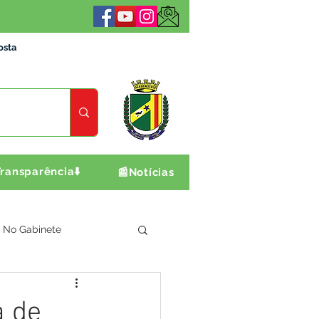
osta
ransparência⬇️
📰Notícias
No Gabinete
ultura e Produção
a de