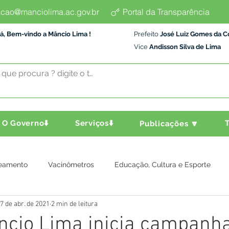
cao@manciolima.ac.gov.br
Portal da Transparência
á, Bem-vindo a Mâncio Lima !
Prefeito
José Luiz Gomes da C
Vice
Andisson Silva de Lima
O Governo⬇️
Serviços⬇️
T
Publicações 🔽
eamento
Vacinômetros
Educação, Cultura e Esporte
7 de abr. de 2021
2 min de leitura
a e Transporte
Assistência Social
Comunidade
Agric
ncio Lima inicia campanh