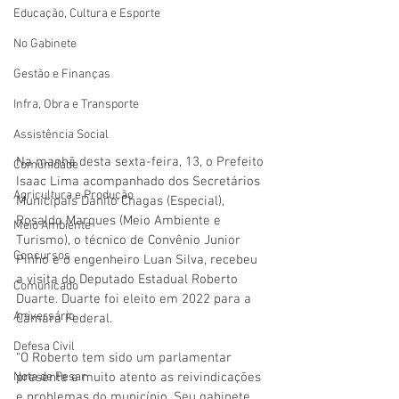
Educação, Cultura e Esporte
No Gabinete
Gestão e Finanças
Infra, Obra e Transporte
Assistência Social
Na manhã desta sexta-feira, 13, o Prefeito 
Comunidade
Isaac Lima acompanhado dos Secretários 
Agricultura e Produção
Municipais Danilo Chagas (Especial), 
Rosaldo Marques (Meio Ambiente e 
Meio Ambiente
Turismo), o técnico de Convênio Junior 
Concursos
Pinho e o engenheiro Luan Silva, recebeu 
a visita do Deputado Estadual Roberto 
Comunicado
Duarte. Duarte foi eleito em 2022 para a 
Aniversário
Câmara Federal.
Defesa Civil
“O Roberto tem sido um parlamentar 
Nota de Pesar
presente e muito atento as reivindicações 
e problemas do município. Seu gabinete 