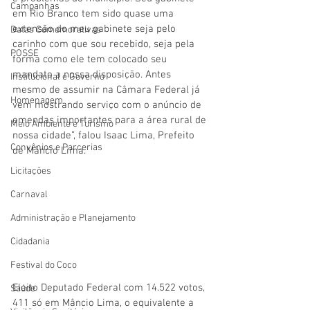
Campanhas
em Rio Branco tem sido quase uma 
extensão do meu gabinete seja pelo 
Datas Comemorativas
carinho com que sou recebido, seja pela 
POSSE
forma como ele tem colocado seu 
mandato a nossa disposição. Antes 
Institucional e Governo
mesmo de assumir na Câmara Federal já 
Homenagem
vem mostrando serviço com o anúncio de 
emendas importantes para a área rural de 
Meio Ambiente e Turismo
nossa cidade”, falou Isaac Lima, Prefeito 
Convênios e Parcerias
de Mâncio Lima. 
Licitações
Carnaval
Administração e Planejamento
Cidadania
Festival do Coco
Eleito Deputado Federal com 14.522 votos, 
Saúde
411 só em Mâncio Lima, o equivalente a 