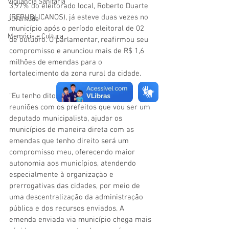
Vigilãncia Sanitária
3,97% do eleitorado local, Roberto Duarte 
(REPUBLICANOS), já esteve duas vezes no 
Juventude
município após o período eleitoral de 02 
Memória e Cultura
de outubro. O parlamentar, reafirmou seu 
compromisso e anunciou mais de R$ 1,6 
milhões de emendas para o 
fortalecimento da zona rural da cidade.
“Eu tenho dito em todas as minhas 
reuniões com os prefeitos que vou ser um 
deputado municipalista, ajudar os 
municípios de maneira direta com as 
emendas que tenho direito será um 
compromisso meu, oferecendo maior 
autonomia aos municípios, atendendo 
especialmente à organização e 
prerrogativas das cidades, por meio de 
uma descentralização da administração 
pública e dos recursos enviados. A 
emenda enviada via município chega mais 