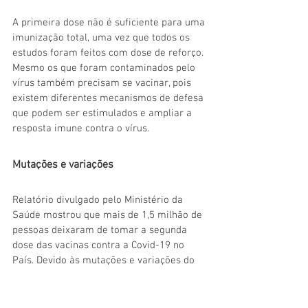
A primeira dose não é suficiente para uma 
imunização total, uma vez que todos os 
estudos foram feitos com dose de reforço. 
Mesmo os que foram contaminados pelo 
vírus também precisam se vacinar, pois 
existem diferentes mecanismos de defesa 
que podem ser estimulados e ampliar a 
resposta imune contra o vírus.
Mutações e variações
Relatório divulgado pelo Ministério da 
Saúde mostrou que mais de 1,5 milhão de 
pessoas deixaram de tomar a segunda 
dose das vacinas contra a Covid-19 no 
País. Devido às mutações e variações do 
vírus, mesmo quem foi imunizado corre o 
risco de ser contaminado e até transmitir 
para outras pessoas. O objetivo da vacina 