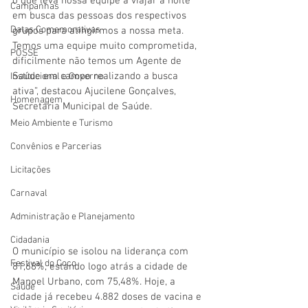
o que leva nossa equipe a viajar a noite 
Campanhas
em busca das pessoas dos respectivos 
Datas Comemorativas
grupos para atingirmos a nossa meta. 
Temos uma equipe muito comprometida, 
POSSE
dificilmente não temos um Agente de 
Saúde em campo realizando a busca 
Institucional e Governo
ativa”, destacou Ajucilene Gonçalves, 
Homenagem
Secretária Municipal de Saúde.
Meio Ambiente e Turismo
Convênios e Parcerias
Licitações
Carnaval
Administração e Planejamento
Cidadania
O município se isolou na liderança com 
Festival do Coco
81,68%, estando logo atrás a cidade de 
Manoel Urbano, com 75,48%. Hoje, a 
Saúde
cidade já recebeu 4.882 doses de vacina e 