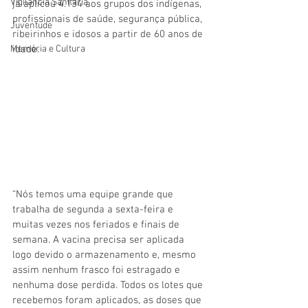
Vigilãncia Sanitária
já aplicou 4.134 aos grupos dos indígenas, 
profissionais de saúde, segurança pública, 
Juventude
ribeirinhos e idosos a partir de 60 anos de 
idade. 
Memória e Cultura
“Nós temos uma equipe grande que 
trabalha de segunda a sexta-feira e 
muitas vezes nos feriados e finais de 
semana. A vacina precisa ser aplicada 
logo devido o armazenamento e, mesmo 
assim nenhum frasco foi estragado e 
nenhuma dose perdida. Todos os lotes que 
recebemos foram aplicados, as doses que 