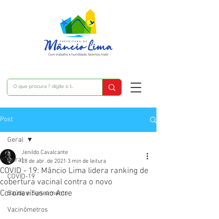
Post
Geral
Jenildo Cavalcante
Geral
28 de abr. de 2021
3 min de leitura
COVID - 19: Mâncio Lima lidera ranking de
COVID-19
cobertura vacinal contra o novo
Coronavírus no Acre
Saúde e Saneamento
Vacinômetros