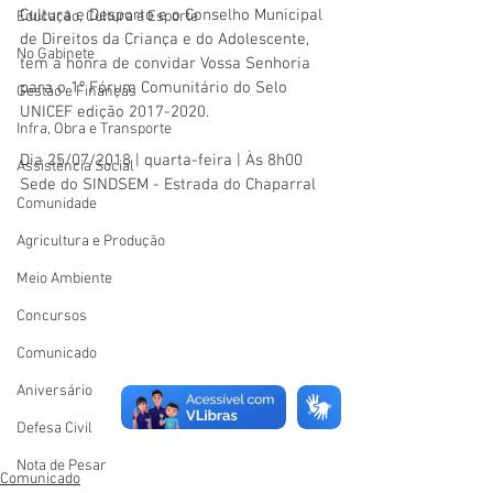
Cultura e Desporto e o Conselho Municipal 
Educação, Cultura e Esporte
de Direitos da Criança e do Adolescente, 
No Gabinete
tem a honra de convidar Vossa Senhoria 
para o 1º Fórum Comunitário do Selo 
Gestão e Finanças
UNICEF edição 2017-2020.
Infra, Obra e Transporte
Dia 25/07/2018 | quarta-feira | Às 8h00
Assistência Social
Sede do SINDSEM - Estrada do Chaparral
Comunidade
Agricultura e Produção
Meio Ambiente
Concursos
Comunicado
Aniversário
Defesa Civil
Nota de Pesar
Comunicado