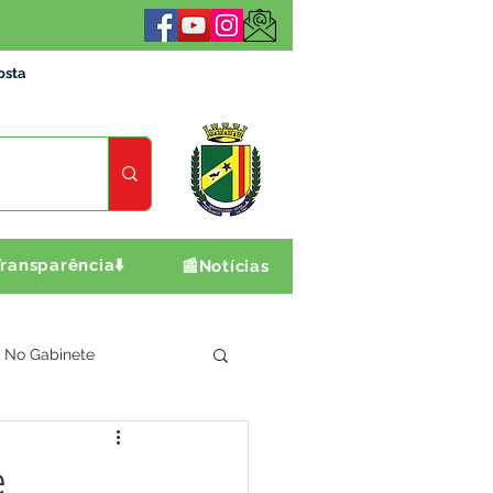
osta
ransparência⬇️
📰Notícias
No Gabinete
ultura e Produção
e