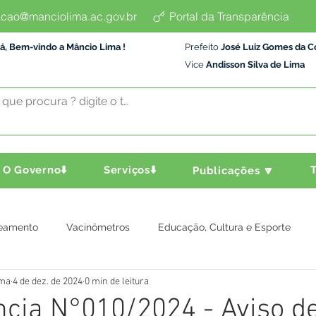
cao@manciolima.ac.gov.br
Portal da Transparência
á, Bem-vindo a Mâncio Lima !
Prefeito
José Luiz Gomes da C
Vice
Andisson Silva de Lima
O Governo⬇️
Serviços⬇️
T
Publicações 🔽
eamento
Vacinômetros
Educação, Cultura e Esporte
ima
4 de dez. de 2024
0 min de leitura
a e Transporte
Assistência Social
Comunidade
Agric
cia N°010/2024 - Aviso d