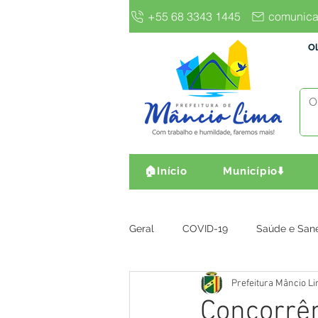
+55 68 3343 1445
comunica
Ol
🏠Início
Município⬇️
Geral
COVID-19
Saúde e San
Prefeitura Mâncio L
Gestão e Finanças
Infra, Obr
Concorrên