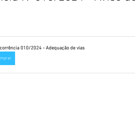
Comunicado
Aniversário
Defesa Civil
Nota de Pe
E
Institucional e Governo
Homenagem
Meio Ambient
corrência 010/2024 - Adequação de vias
omprar
ções
Carnaval
Administração e Planejamento
Cidada