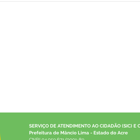
Reabertura de Licitação
Cota
SERVIÇO DE ATENDIMENTO AO CIDADÃO (SIC) E 
Prefeitura de Mâncio Lima - Estado do Acre
CNPJ 04.059.671/0001-89