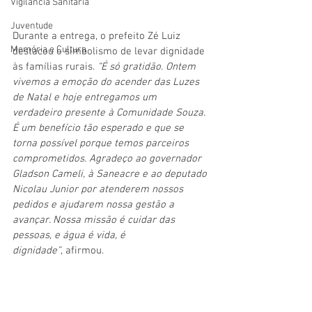
Vigilãncia Sanitária
Juventude
Durante a entrega, o prefeito Zé Luiz 
Memória e Cultura
destacou o simbolismo de levar dignidade 
às famílias rurais.
 “É só gratidão. Ontem 
vivemos a emoção do acender das Luzes 
de Natal e hoje entregamos um 
verdadeiro presente à Comunidade Souza. 
É um benefício tão esperado e que se 
torna possível porque temos parceiros 
comprometidos. Agradeço ao governador 
Gladson Cameli, à Saneacre e ao deputado 
Nicolau Junior por atenderem nossos 
pedidos e ajudarem nossa gestão a 
avançar. Nossa missão é cuidar das 
pessoas, e água é vida, é 
dignidade”
, afirmou.