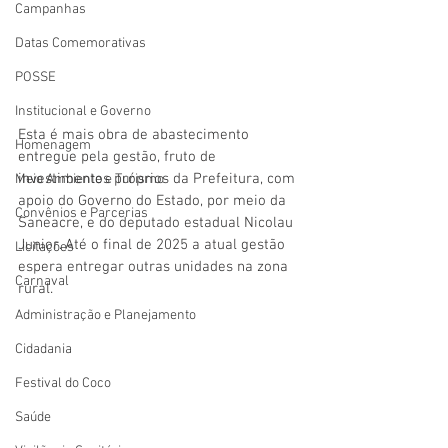
Campanhas
Datas Comemorativas
POSSE
Institucional e Governo
Esta é mais obra de abastecimento 
Homenagem
entregue pela gestão, fruto de 
investimentos próprios da Prefeitura, com 
Meio Ambiente e Turismo
apoio do Governo do Estado, por meio da 
Convênios e Parcerias
Saneacre, e do deputado estadual Nicolau 
Junior. Até o final de 2025 a atual gestão 
Licitações
espera entregar outras unidades na zona 
Carnaval
rural.
Administração e Planejamento
Cidadania
Festival do Coco
Saúde