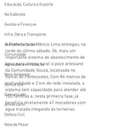
Educação, Cultura e Esporte
No Gabinete
Gestão e Finanças
Infra, Obra e Transporte
A Prefeitura de Mâncio Lima entregou, na 
Assistência Social
tarde do último sábado, 06, mais um 
Comunidade
importante sistema de abastecimento de 
água para a zona rural: o poço artesiano 
Agricultura e Produção
da Comunidade Souza, localizada no 
Meio Ambiente
Ramal do Pentecostes. Com 84 metros de 
profundidade e 2 km de rede instalada, o 
Concursos
sistema tem capacidade para atender até 
Comunicado
100 famílias e, nesta primeira fase, já 
beneficia diretamente 47 moradores com 
Aniversário
água tratada chegando às torneiras.
Defesa Civil
Nota de Pesar