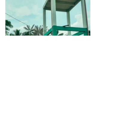
Assessoria de Comunicação Social
Jenildo Cavalcante
Imagens: Evandro Ibernon