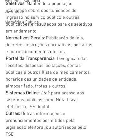
Vigilãncia Sanitária
Seletivos
: Mantendo a população 
informada sobre oportunidades de 
Juventude
ingresso no serviço público e outras 
Memória e Cultura
publicações e resultados para os seletivos 
em andamento.
Normativos Gerais: 
Publicação de leis, 
decretos, instruções normativas, portarias 
e outros documentos oficiais.
Portal da Transparência
: Divulgação das 
receitas, despesas, licitações, contas 
públicas e outros (lista de medicamentos, 
horários das unidades da entidade, 
almoxarifado, frotas e outros).
Sistemas Online
: 
Link 
para acesso aos 
sistemas públicos como Nota fiscal 
eletrônica, ISS digital.
Outras: 
Outras informações e 
pronunciamentos permitidos pela 
legislação eleitoral ou autorizados pelo 
TSE, 