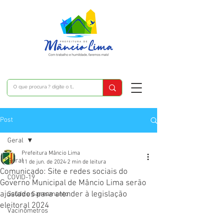
Post
Geral
Prefeitura Mâncio Lima
Geral
11 de jun. de 2024
2 min de leitura
Comunicado: Site e redes sociais do
COVID-19
Governo Municipal de Mâncio Lima serão
ajustados para atender à legislação
Saúde e Saneamento
eleitoral 2024
Vacinômetros