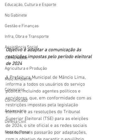
Educação, Cultura e Esporte
No Gabinete
Gestão e Finanças
Infra, Obra e Transporte
Assistência Social
Objetivo é adaptar a comunicação às 
restrições impostas pelo período eleitoral 
Comunidade
de 2024
Agricultura e Produção
A Prefeitura Municipal de Mâncio Lima, 
Meio Ambiente
informa a todos os usuários do serviço 
Concursos
público, incluindo agentes políticos e 
servidores, que, em conformidade com as 
Comunicado
restrições impostas pela legislação 
Aniversário
eleitoral e as resoluções do Tribunal 
Superior Eleitoral (TSE) para as eleições 
Defesa Civil
de 2024, o site oficial e as redes sociais 
Nota de Pesar
institucionais passarão por adaptações, 
com o objetivo de garantir o equilíbrio 