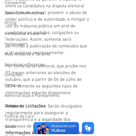
Campanhas
entre os candidatos na disputa eleitoral 
(paridade de armas), prevenir o abuso de 
Datas Comemorativas
poder político e de autoridade, e mitigar o 
POSSE
uso da máquina pública em prol de 
candidaturas, partidos, coligações ou 
Institucional e Governo
federações. Assim, somente será 
Homenagem
permitido a publicação de conteúdos que 
a lei autoriza expressamente.
Meio Ambiente e Turismo
Convênios e Parcerias
Por conta da lei eleitoral, que proíbe nos 
03 meses anteriores as eleições de 
Licitações
outubro, que a partir de 06 de julho de 
Carnaval
2024, somente os seguintes tipos de 
informações estarão disponíveis:
Administração e Planejamento
Cidadania
Avisos de Licitações
: Serão divulgados 
regularmente para assegurar a 
Festival do Coco
transparência e a legalidade dos 
processos de contratação pública.
Saúde
Informações sobre Concursos e Processos 