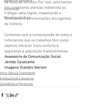
Vigilãncia Sanitária
do fluxo de veículos. Por isso, solicitamos 
aos condutores atenção redobrada ao 
Juventude
trafegar pela região, respeitando a 
Memória e Cultura
sinalização e as orientações dos agentes 
de trânsito.
Contamos com a compreensão de todos e 
reforçamos que os trabalhos têm como 
objetivo oferecer mais conforto e 
segurança à população manciolimense.
Assessoria de Comunicação Social
Jenildo Cavalcante
Imagens: Evandro Ibernon
Infra, Obra e Transporte
Institucional e Governo
Convênios e Parcerias