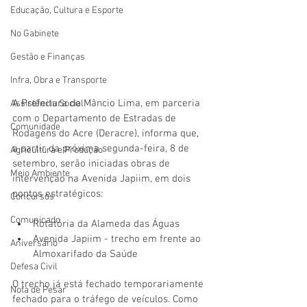
Educação, Cultura e Esporte
No Gabinete
Gestão e Finanças
Infra, Obra e Transporte
A Prefeitura de Mâncio Lima, em parceria 
Assistência Social
com o Departamento de Estradas de 
Comunidade
Rodagens do Acre (Deracre), informa que, 
a partir da próxima segunda-feira, 8 de 
Agricultura e Produção
setembro, serão iniciadas obras de 
Meio Ambiente
intervenção na Avenida Japiim, em dois 
pontos estratégicos:
Concursos
Comunicado
Rotatória da Alameda das Águas
Avenida Japiim - trecho em frente ao 
Aniversário
Almoxarifado da Saúde
Defesa Civil
O trecho já está fechado temporariamente 
Nota de Pesar
fechado para o tráfego de veículos. Como 