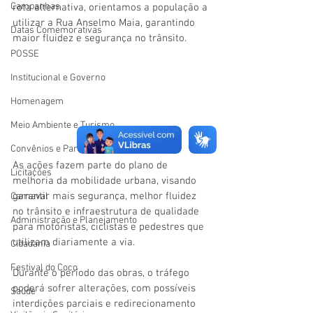
Campanhas
rota alternativa, orientamos a população a 
utilizar a Rua Anselmo Maia, garantindo 
Datas Comemorativas
maior fluidez e segurança no trânsito.
POSSE
Institucional e Governo
Homenagem
Meio Ambiente e Turismo
Convênios e Parcerias
As ações fazem parte do plano de 
Licitações
melhoria da mobilidade urbana, visando 
garantir mais segurança, melhor fluidez 
Carnaval
no trânsito e infraestrutura de qualidade 
Administração e Planejamento
para motoristas, ciclistas e pedestres que 
utilizam diariamente a via.
Cidadania
Festival do Coco
Durante o período das obras, o tráfego 
poderá sofrer alterações, com possíveis 
Saúde
interdições parciais e redirecionamento 