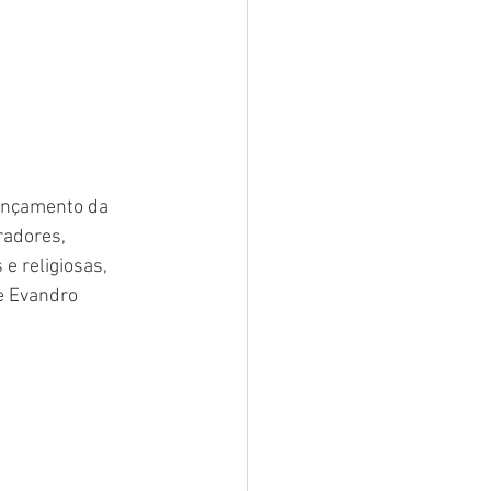
lançamento da 
radores, 
e religiosas, 
e Evandro 