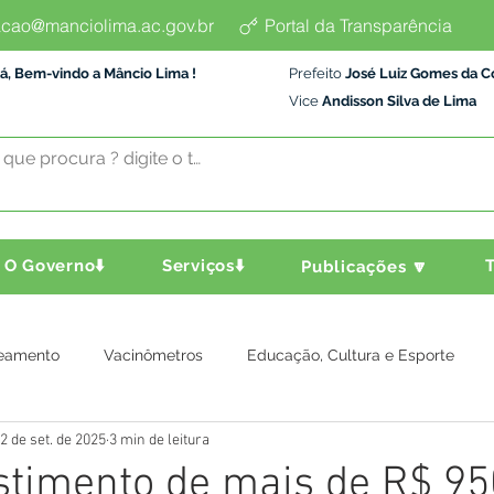
cao@manciolima.ac.gov.br
Portal da Transparência
á, Bem-vindo a Mâncio Lima !
Prefeito
José Luiz Gomes da C
Vice
Andisson Silva de Lima
O Governo⬇️
Serviços⬇️
T
Publicações 🔽
eamento
Vacinômetros
Educação, Cultura e Esporte
2 de set. de 2025
3 min de leitura
a e Transporte
Assistência Social
Comunidade
Agric
timento de mais de R$ 950