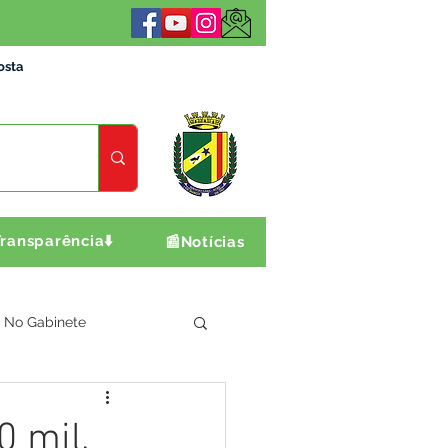
osta
ransparência⬇️
📰Notícias
No Gabinete
ultura e Produção
 mil,