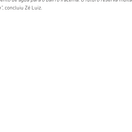
nto de água para o bairro Iracema. O futuro reserva muita
”
, concluiu Zé Luiz.