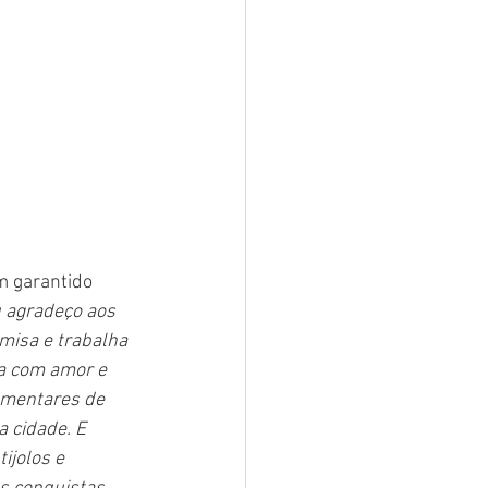
m garantido 
u agradeço aos 
misa e trabalha 
a com amor e 
amentares de 
 cidade. E 
ijolos e 