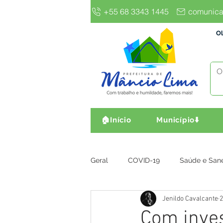
+55 68 3343 1445
comunica
Ol
🏠Início
Município⬇️
Geral
COVID-19
Saúde e San
Jenildo Cavalcante
2
Gestão e Finanças
Infra, Obr
Com inves