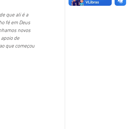
 que ali é a 
ho fé em Deus 
linhamos novos 
 apoio de 
 ao que começou 