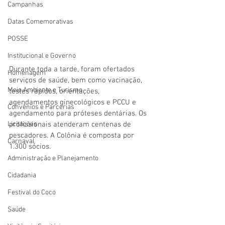
Campanhas
Datas Comemorativas
POSSE
Institucional e Governo
Durante toda a tarde, foram ofertados 
Homenagem
serviços de saúde, bem como vacinação, 
Meio Ambiente e Turismo
testes rápidos, orientações, 
agendamentos ginecológicos e PCCU e 
Convênios e Parcerias
agendamento para próteses dentárias. Os 
Licitações
profissionais atenderam centenas de 
pescadores. A Colônia é composta por 
Carnaval
1.300 sócios.
Administração e Planejamento
Cidadania
Festival do Coco
Saúde