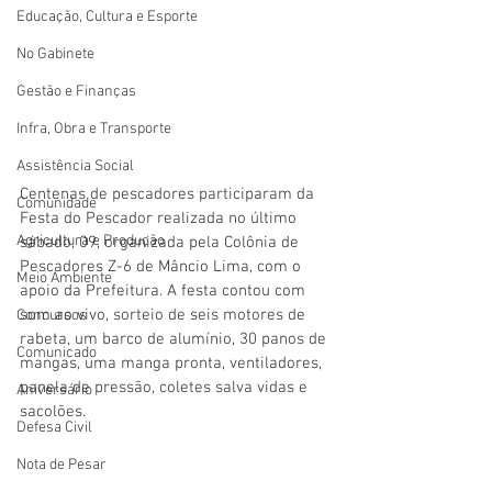
Educação, Cultura e Esporte
No Gabinete
Gestão e Finanças
Infra, Obra e Transporte
Assistência Social
Centenas de pescadores participaram da 
Comunidade
Festa do Pescador realizada no último 
Agricultura e Produção
sábado, 09, organizada pela Colônia de 
Pescadores Z-6 de Mâncio Lima, com o 
Meio Ambiente
apoio da Prefeitura. A festa contou com 
som ao vivo, sorteio de seis motores de 
Concursos
rabeta, um barco de alumínio, 30 panos de 
Comunicado
mangas, uma manga pronta, ventiladores, 
panela de pressão, coletes salva vidas e 
Aniversário
sacolões.
Defesa Civil
Nota de Pesar