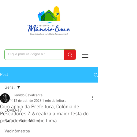
Post
Geral
Jenildo Cavalcante
Geral
12 de set. de 2023
1 min de leitura
Com apoio da Prefeitura, Colônia de
COVID-19
Pescadores Z-6 realiza a maior festa do
pescador de Mâncio Lima
Saúde e Saneamento
Vacinômetros