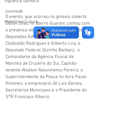
Vigilãncia Sanitária
Juventude
O evento, que ocorreu no ginásio coberto 
Memória e Cultura
Odilon Dias, no Bairro Guarani, contou com 
a presença do Prefeito Isaac Lima, dos 
Deputados Estaduais Nicolau Júnior, 
Clodoaldo Rodrigues e Gilberto Lira, o 
Deputado Federal Zezinho Barbary,  o 
Comandante da Agência Fluvial da 
Marinha de Cruzeiro do Sul, Capitão-
tenente Wadson Nascimento Pereira, o 
Superintendente da Pesca no Acre Paulo 
Ximenes, o empresário Zé Luiz Gomes, 
Secretários Municipais e o Presidente do 
STR Francisco Ribeiro.  