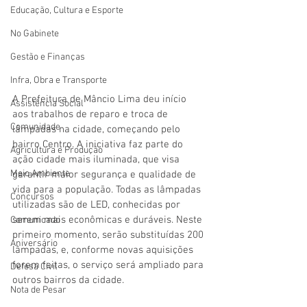
Educação, Cultura e Esporte
No Gabinete
Gestão e Finanças
Infra, Obra e Transporte
A Prefeitura de Mâncio Lima deu início 
Assistência Social
aos trabalhos de reparo e troca de 
Comunidade
lâmpadas na cidade, começando pelo 
bairro Centro. A iniciativa faz parte do 
Agricultura e Produção
ação cidade mais iluminada, que visa 
Meio Ambiente
garantir maior segurança e qualidade de 
vida para a população. Todas as lâmpadas 
Concursos
utilizadas são de LED, conhecidas por 
serem mais econômicas e duráveis. Neste 
Comunicado
primeiro momento, serão substituídas 200 
Aniversário
lâmpadas, e, conforme novas aquisições 
forem feitas, o serviço será ampliado para 
Defesa Civil
outros bairros da cidade.
Nota de Pesar