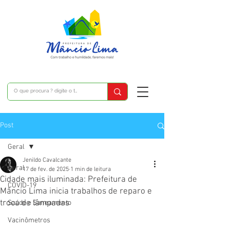
Post
Geral
Jenildo Cavalcante
Geral
17 de fev. de 2025
1 min de leitura
Cidade mais iluminada: Prefeitura de
COVID-19
Mâncio Lima inicia trabalhos de reparo e
troca de lâmpadas
Saúde e Saneamento
Vacinômetros