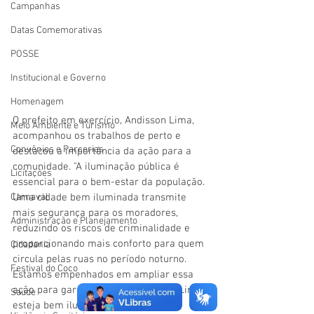
Campanhas
Datas Comemorativas
POSSE
Institucional e Governo
Homenagem
O prefeito em exercício, Andisson Lima, 
Meio Ambiente e Turismo
acompanhou os trabalhos de perto e 
Convênios e Parcerias
destacou a importância da ação para a 
comunidade. "A iluminação pública é 
Licitações
essencial para o bem-estar da população. 
Carnaval
Uma cidade bem iluminada transmite 
mais segurança para os moradores, 
Administração e Planejamento
reduzindo os riscos de criminalidade e 
proporcionando mais conforto para quem 
Cidadania
circula pelas ruas no período noturno. 
Festival do Coco
Estamos empenhados em ampliar essa 
ação para garantir que toda Mâncio Lima 
Saúde
esteja bem iluminada", afirmou.